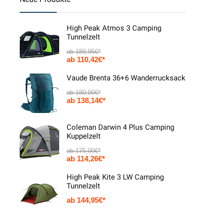
High Peak Atmos 3 Camping
Tunnelzelt
189,95
€
110,42
€
Vaude Brenta 36+6 Wanderrucksack
180,00
€
138,14
€
Coleman Darwin 4 Plus Camping
Kuppelzelt
175,00
€
114,26
€
High Peak Kite 3 LW Camping
Tunnelzelt
144,95
€