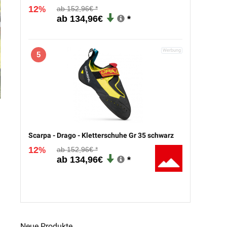
12
152,96€
%
134,96€
5
Scarpa - Drago - Kletterschuhe Gr 35 schwarz
12
152,96€
%
134,96€
Neue Produkte