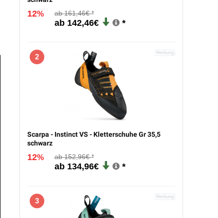
12
161,46€
%
142,46€
2
Scarpa - Instinct VS - Kletterschuhe Gr 35,5
schwarz
12
152,96€
%
134,96€
3