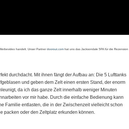
 Werbevideo handelt. Unser Partner
doorout.com
hat uns das Jacksondale 5PA für die Rezension
kt durchdacht. Mit ihnen fängt der Aufbau an: Die 5 Lufttanks
aufgeblasen und geben dem Zelt einen ersten Stand, der enorm
hleunigt, da ich das ganze Zelt innerhalb weniger Minuten
nnarbeiten vor mir habe. Durch die einfache Bedienung kann
e Familie entlasten, die in der Zwischenzeit vielleicht schon
he packen oder den Zeltplatz erkunden können.