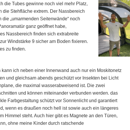
ch die Tubes gewinne noch viel mehr Platz,
h die Stehfläche extrem. Der Nassbereich
rch die „umarmenden Seitenwände“ noch
 Panoramatür ganz geöffnet habe,
s Nassbereich finden sich extrabreite
 zur Windstärke 9 sicher am Boden fixieren.
s zu finden.
ann ich neben einer Innenwand auch nur ein Moskitonetz
eren und gleichsam abends geschützt vor Insekten bei Licht
nplane, die maximal wasserabweisend ist. Die zwei
schnitten und können miteinander verbunden werden. das
nkle Farbgestaltung schützt vor Sonnenlicht und garantiert
d, wenn es draußen noch hell ist sowie auch ein längeres
 Himmel steht. Auch hier gibt es Magnete an den Türen,
ann, ohne meine Kinder durch ratschende