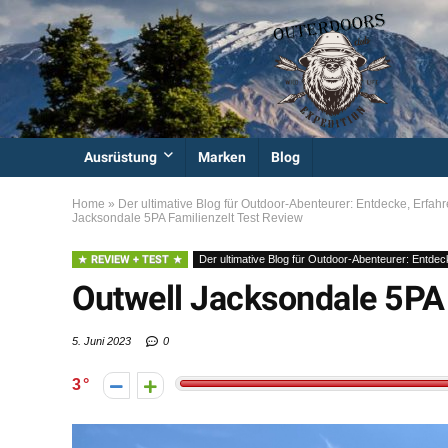
Ausrüstung
Marken
Blog
Home
»
Der ultimative Blog für Outdoor-Abenteurer: Entdecke, Erfahr
Jacksondale 5PA Familienzelt Test Review
REVIEW + TEST
Der ultimative Blog für Outdoor-Abenteurer: Entdec
Outwell Jacksondale 5PA 
5. Juni 2023
0
3