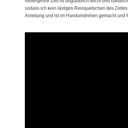
riesengroße Zelt ist unglaublich leicht und handlic
sodass ich kein lästiges Reinquetschen des Zeltes 
Anleitung und ist im Handumdrehen gemacht und für