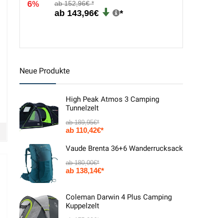
6
152,96€
%
143,96€
Neue Produkte
High Peak Atmos 3 Camping
Tunnelzelt
189,95
€
110,42
€
Vaude Brenta 36+6 Wanderrucksack
180,00
€
138,14
€
Coleman Darwin 4 Plus Camping
Kuppelzelt