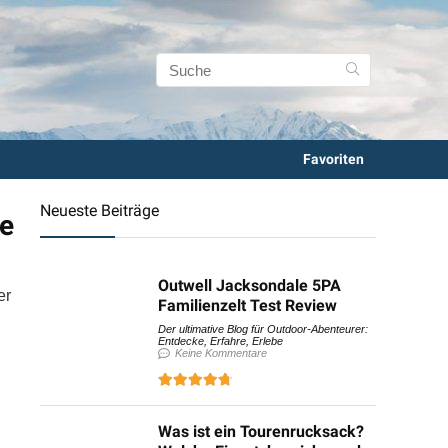
Favoriten
Neueste Beiträge
be
Outwell Jacksondale 5PA
er
Familienzelt Test Review
Der ultimative Blog für Outdoor-Abenteurer:
Entdecke, Erfahre, Erlebe
Keine Kommentare
Was ist ein Tourenrucksack?