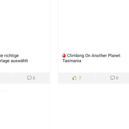
e richtige
Climbing On Another Planet:
rlage auswählt
Tasmania
0
7
0