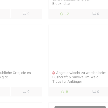
Blockhütte
0
12
0
ubliche Orte, die es
Angst erwischt zu werden beim
 gibt
Bushcraft & Survival im Wald –
Tipps für Anfänger
0
9
0