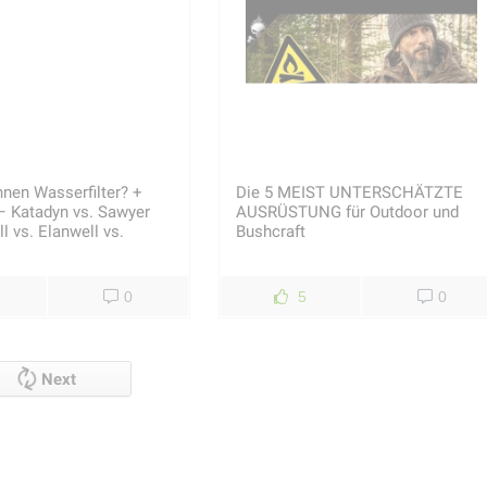
nen Wasserfilter? +
Die 5 MEIST UNTERSCHÄTZTE
– Katadyn vs. Sawyer
AUSRÜSTUNG für Outdoor und
l vs. Elanwell vs.
Bushcraft
0
5
0
Next