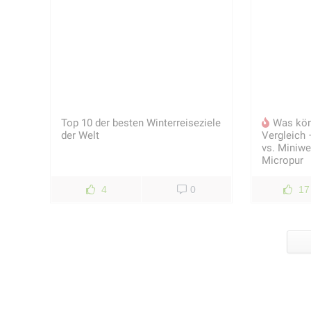
Top 10 der besten Winterreiseziele
Was kön
der Welt
Vergleich 
vs. Miniwel
Micropur
4
0
17