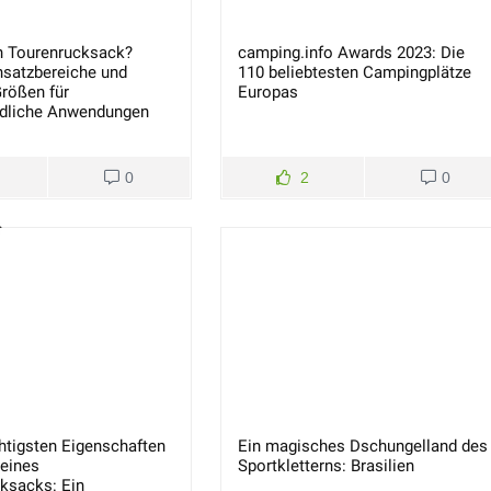
n Tourenrucksack?
camping.info Awards 2023: Die
nsatzbereiche und
110 beliebtesten Campingplätze
rößen für
Europas
edliche Anwendungen
0
2
0
htigsten Eigenschaften
Ein magisches Dschungelland des
 eines
Sportkletterns: Brasilien
ksacks: Ein