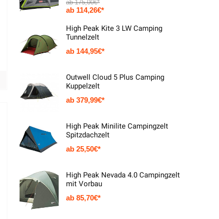
175,00
€
114,26
€
High Peak Kite 3 LW Camping
Tunnelzelt
144,95
€
Outwell Cloud 5 Plus Camping
Kuppelzelt
379,99
€
High Peak Minilite Campingzelt
Spitzdachzelt
25,50
€
High Peak Nevada 4.0 Campingzelt
mit Vorbau
85,70
€