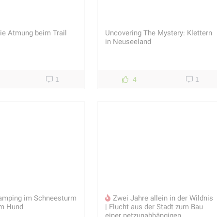
die Atmung beim Trail
Uncovering The Mystery: Klettern
in Neuseeland
1
4
1
amping im Schneesturm
Zwei Jahre allein in der Wildnis
em Hund
| Flucht aus der Stadt zum Bau
einer netzunabhängigen