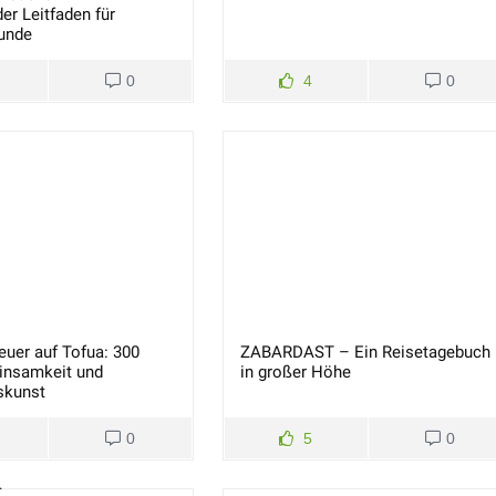
r Leitfaden für
unde
0
4
0
uer auf Tofua: 300
ZABARDAST – Ein Reisetagebuch
Einsamkeit und
in großer Höhe
skunst
0
5
0