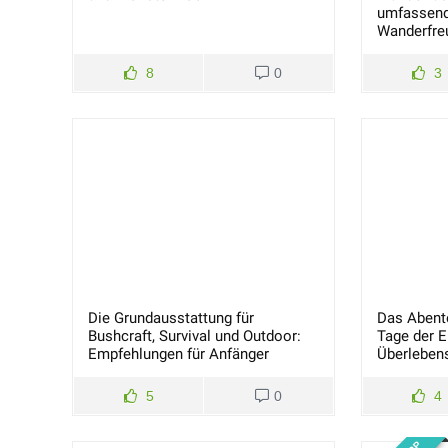
umfassende
Wanderfre
8
0
3
Die Grundausstattung für
Das Abente
Bushcraft, Survival und Outdoor:
Tage der 
Empfehlungen für Anfänger
Überleben
5
0
4