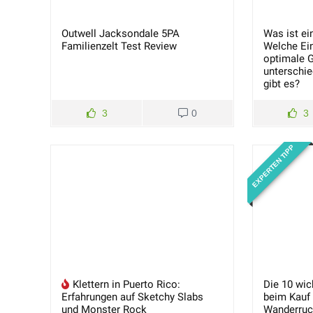
Outwell Jacksondale 5PA
Was ist ei
Familienzelt Test Review
Welche Ei
optimale G
unterschi
gibt es?
3
0
3
EXPERTEN TIPP
Klettern in Puerto Rico:
Die 10 wic
Erfahrungen auf Sketchy Slabs
beim Kauf
und Monster Rock
Wanderruc