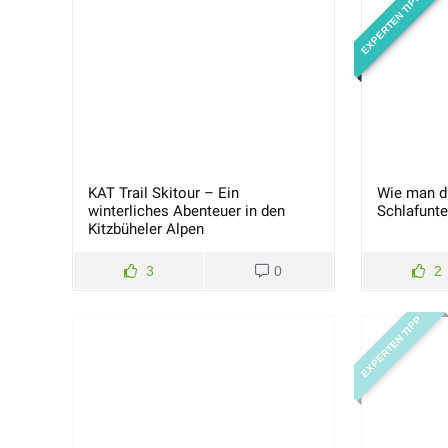
EXPERTEN TIPP
KAT Trail Skitour – Ein
Wie man di
winterliches Abenteuer in den
Schlafunte
Kitzbüheler Alpen
3
0
2
EXPERTEN TIPP