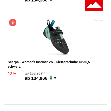
5
Scarpa - Women's Instinct VS - Kletterschuhe Gr 35,5
schwarz
12
152,96€
%
134,96€