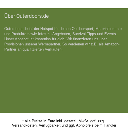
Über Outerdoors.de
Outerdoors.de ist der Hotspot für deinen Outdoorsport, Materialberichte
und Produkte sowie Infos zu Angeboten, Survival Tipps und Events.
Unser Angebot ist kostenlos für dich. Wir finanzieren uns über
Provisionen unserer Werbepartner. So verdienen wir z.B. als Amazon-
Partner an qualifizıerten Verkäufen.
* alle Preise in Euro inkl. gesetzl. MwSt. ggf. zzgl.
Versandkosten. Verfügbarkeit und ggf. Abholpreis beim Händler