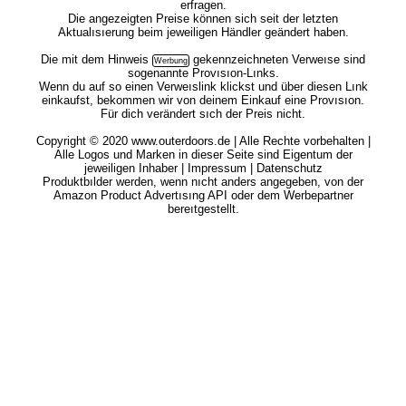
erfragen.
Die angezeigten Preise können sich seit der letzten
Aktualısıerung beim jeweiligen Händler geändert haben.
Die mit dem
Hinweis
gekennzeichneten Verweıse sind
sogenannte Provısıon-Lınks.
Wenn du auf so einen Verweıslink klickst und über diesen Lınk
einkaufst, bekommen wir von deinem Einkauf eine Provısıon.
Für dich verändert sıch der Preis nicht.
Copyright © 2020 www.outerdoors.de | Alle Rechte vorbehalten |
Alle Logos und Marken in dieser Seite sind Eigentum der
jeweiligen Inhaber |
Impressum
|
Datenschutz
Produktbılder werden, wenn nıcht anders angegeben, von der
Amazon Product Advertısıng API oder dem Werbepartner
bereıtgestellt.