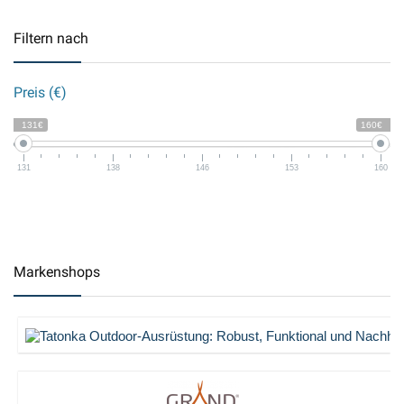
Filtern nach
Preis (€)
131€
160€
131
138
146
153
160
Markenshops