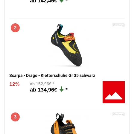
142,46€
2
Scarpa - Drago - Kletterschuhe Gr 35 schwarz
12
152,96€
%
134,96€
3