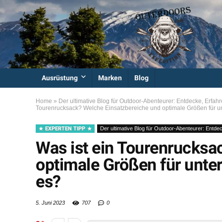
Ausrüstung
Marken
Blog
Home
»
Der ultimative Blog für Outdoor-Abenteurer: Entdecke, Erfahr
Tourenrucksack? Welche Einsatzbereiche und optimale Größen für u
EXPERTEN TIPP
Der ultimative Blog für Outdoor-Abenteurer: Entdec
Was ist ein Tourenrucksa
optimale Größen für unte
es?
5. Juni 2023
707
0