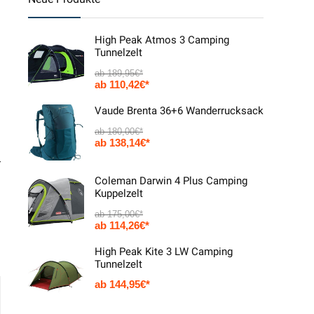
High Peak Atmos 3 Camping
Tunnelzelt
189,95
€
110,42
€
Vaude Brenta 36+6 Wanderrucksack
180,00
€
138,14
€
r
Coleman Darwin 4 Plus Camping
Kuppelzelt
175,00
€
114,26
€
High Peak Kite 3 LW Camping
Tunnelzelt
144,95
€