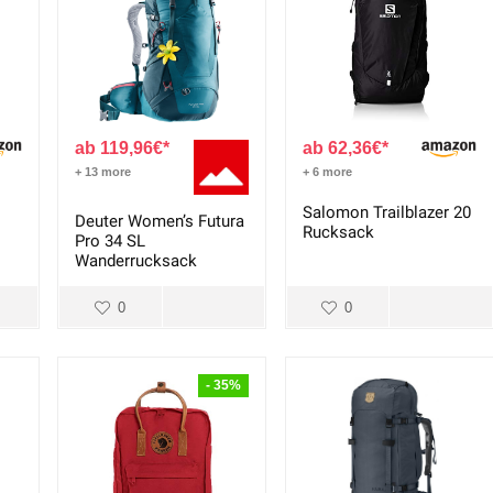
119,96
€
62,36
€
+ 13 more
+ 6 more
Salomon Trailblazer 20
Deuter Women’s Futura
Rucksack
Pro 34 SL
Wanderrucksack
0
0
- 35%