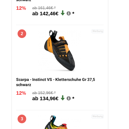
12
161,46€
%
142,46€
2
Scarpa - Instinct VS - Kletterschuhe Gr 37,5
schwarz
12
152,96€
%
134,96€
3