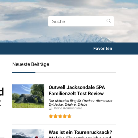
Favoriten
Neueste Beiträge
Outwell Jacksondale 5PA
d
Familienzelt Test Review
t
Der ultimative Blog für Outdoor-Abenteurer:
Entdecke, Erfahre, Erlebe
Keine Kommentare
Was ist ein Tourenrucksack?