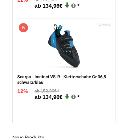
12
%
134,96€
5
Scarpa - Instinct VS-R - Kletterschuhe Gr 36,5
schwarz/blau
12
152,96€
%
134,96€
Neue Produkte