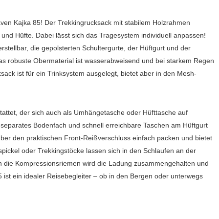
räven Kajka 85! Der Trekkingrucksack mit stabilem Holzrahmen
n und Hüfte. Dabei lässt sich das Tragesystem individuell anpassen!
rstellbar, die gepolsterten Schultergurte, der Hüftgurt und der
 Das robuste Obermaterial ist wasserabweisend und bei starkem Regen
ksack ist für ein Trinksystem ausgelegt, bietet aber in den Mesh-
attet, der sich auch als Umhängetasche oder Hüfttasche auf
in separates Bodenfach und schnell erreichbare Taschen am Hüftgurt
über den praktischen Front-Reißverschluss einfach packen und bietet
pickel oder Trekkingstöcke lassen sich in den Schlaufen an der
urch die Kompressionsriemen wird die Ladung zusammengehalten und
ist ein idealer Reisebegleiter – ob in den Bergen oder unterwegs