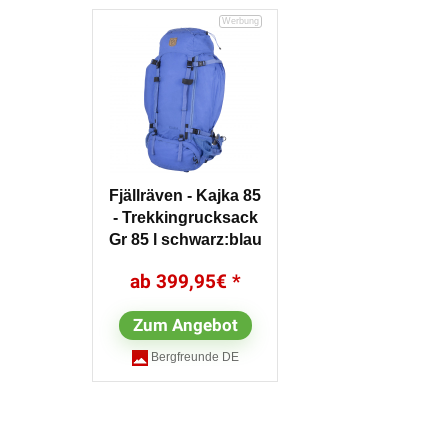
Fjällräven - Kajka 85
- Trekkingrucksack
Gr 85 l schwarz;blau
399,95
€
Zum Angebot
Bergfreunde DE