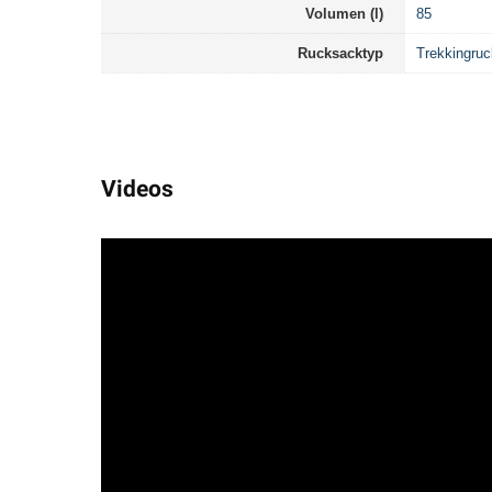
Volumen (l)
85
Rucksacktyp
Trekkingru
Videos