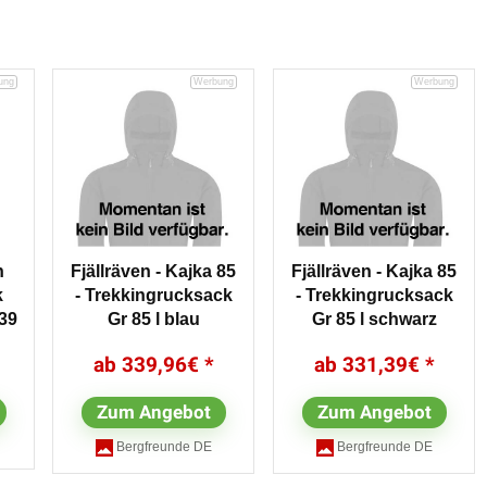
n
Fjällräven - Kajka 85
Fjällräven - Kajka 85
k
- Trekkingrucksack
- Trekkingrucksack
 39
Gr 85 l blau
Gr 85 l schwarz
339,96
€
331,39
€
Zum Angebot
Zum Angebot
Bergfreunde DE
Bergfreunde DE