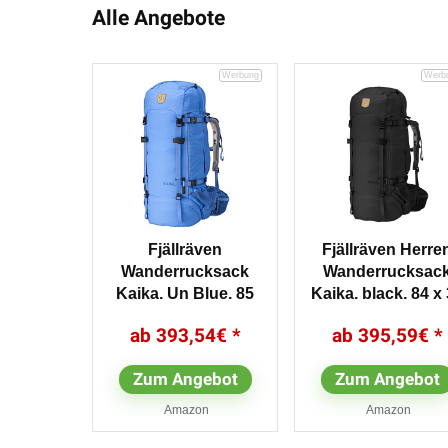
Alle Angebote
Fjällräven
Fjällräven Herre
Wanderrucksack
Wanderrucksac
Kajka, Un Blue, 85
Kajka, black, 84 x
cm
x 29 cm, 85...
393,54
€
395,59
€
Zum Angebot
Zum Angebot
Amazon
Amazon