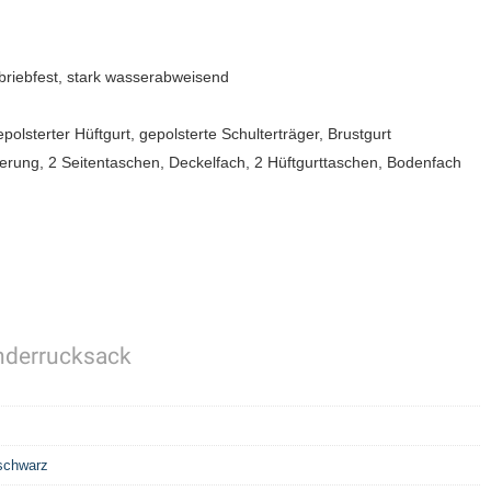
briebfest, stark wasserabweisend
lsterter Hüftgurt, gepolsterte Schulterträger, Brustgurt
lterung, 2 Seitentaschen, Deckelfach, 2 Hüftgurttaschen, Bodenfach
anderrucksack
schwarz