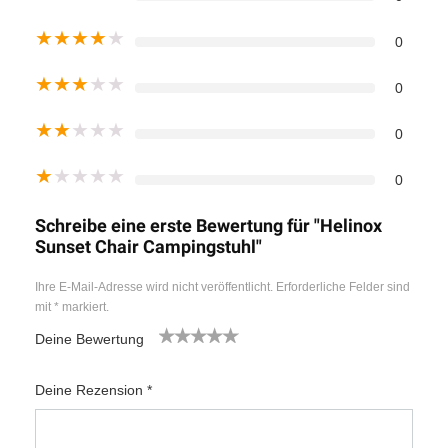
★
★
★
★
★
0
★
★
★
★
★
0
★
★
★
★
★
0
★
★
★
★
★
0
Schreibe eine erste Bewertung für "Helinox
Sunset Chair Campingstuhl"
Ihre E-Mail-Adresse wird nicht veröffentlicht.
Erforderliche Felder sind
mit
*
markiert.
Deine Bewertung
1
2
3
4
5
Deine Rezension
*