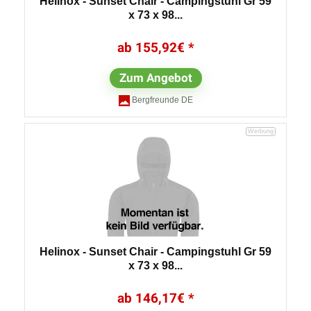
Helinox - Sunset Chair - Campingstuhl Gr 59
x 73 x 98...
155,92
€
Zum Angebot
Bergfreunde DE
Helinox - Sunset Chair - Campingstuhl Gr 59
x 73 x 98...
146,17
€