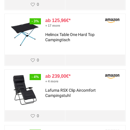
0
125,96
€
- 3%
+ 17 more
Helinox Table One Hard Top
Campingtisch
0
239,00
€
- 4%
+ 4 more
Lafuma RSX Clip Aircomfort
Campingstuhl
0