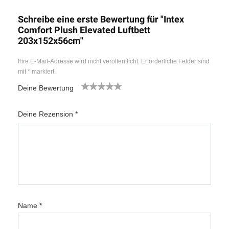
Schreibe eine erste Bewertung für "Intex
Comfort Plush Elevated Luftbett
203x152x56cm"
Ihre E-Mail-Adresse wird nicht veröffentlicht.
Erforderliche Felder sind
mit
*
markiert.
Deine Bewertung
1
2
3
4
5
Deine Rezension
*
Name
*