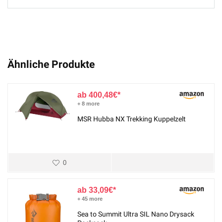
Ähnliche Produkte
400,48
€
+ 8 more
MSR Hubba NX Trekking Kuppelzelt
0
33,09
€
+ 45 more
Sea to Summit Ultra SIL Nano Drysack