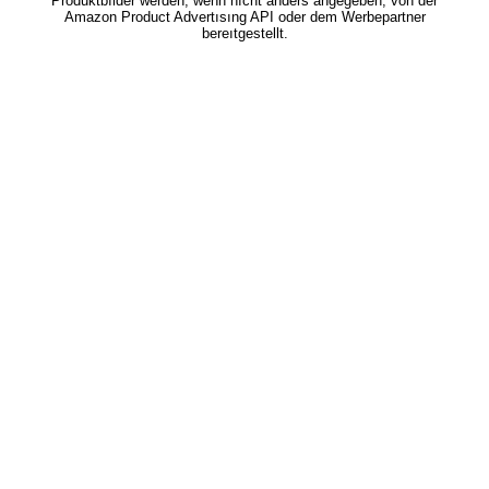
Produktbılder werden, wenn nıcht anders angegeben, von der
Amazon Product Advertısıng API oder dem Werbepartner
bereıtgestellt.