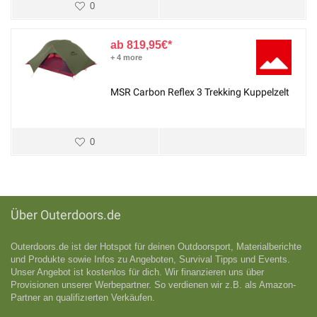
0
819,95
€
+ 4 more
MSR Carbon Reflex 3 Trekking Kuppelzelt
0
Über Outerdoors.de
Outerdoors.de ist der Hotspot für deinen Outdoorsport, Materialberichte
und Produkte sowie Infos zu Angeboten, Survival Tipps und Events.
Unser Angebot ist kostenlos für dich. Wir finanzieren uns über
Provisionen unserer Werbepartner. So verdienen wir z.B. als Amazon-
Partner an qualifizıerten Verkäufen.