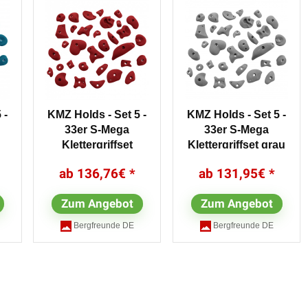
 -
KMZ Holds - Set 5 -
KMZ Holds - Set 5 -
33er S-Mega
33er S-Mega
Klettergriffset
Klettergriffset grau
blau/türkis;oliv;grau
136,76
€
131,95
€
Zum Angebot
Zum Angebot
Bergfreunde DE
Bergfreunde DE