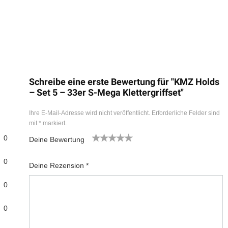
Schreibe eine erste Bewertung für "KMZ Holds
– Set 5 – 33er S-Mega Klettergriffset"
Ihre E-Mail-Adresse wird nicht veröffentlicht.
Erforderliche Felder sind
mit
*
markiert.
0
Deine Bewertung
1
2
3
4
5
0
Deine Rezension
*
0
0