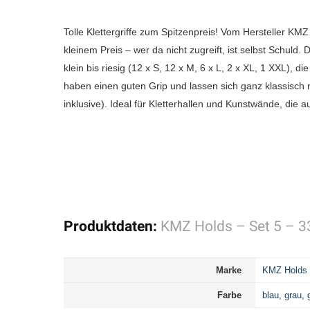
Tolle Klettergriffe zum Spitzenpreis! Vom Hersteller KMZ H
kleinem Preis – wer da nicht zugreift, ist selbst Schuld
klein bis riesig (12 x S, 12 x M, 6 x L, 2 x XL, 1 XXL), 
haben einen guten Grip und lassen sich ganz klassisch 
inklusive). Ideal für Kletterhallen und Kunstwände, die a
Produktdaten:
KMZ Holds – Set 5 – 33
Marke
KMZ Holds
Farbe
blau
,
grau
,