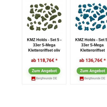
KMZ Holds - Set 5 -
KMZ Holds - Set 5
33er S-Mega
33er S-Mega
Klettergriffset oliv
Klettergriffset
blau/türkis
118,76
€
136,76
€
Zum Angebot
Zum Angebot
Bergfreunde DE
Bergfreunde DE