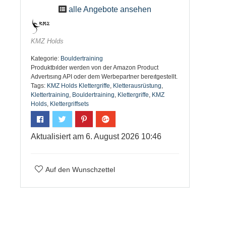
alle Angebote ansehen
KMZ Holds
Kategorie:
Bouldertraining
Produktbılder werden von der Amazon Product
Advertısıng API oder dem Werbepartner bereıtgestellt.
Tags:
KMZ Holds Klettergriffe
,
Kletterausrüstung
,
Klettertraining
,
Bouldertraining
,
Klettergriffe
,
KMZ
Holds
,
Klettergriffsets
Aktualisiert am 6. August 2026 10:46
Auf den Wunschzettel