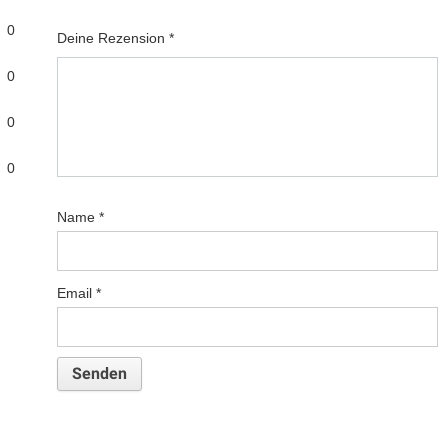
1
2
3
4
5
0
Deine Rezension
*
0
0
0
Name
*
Email
*