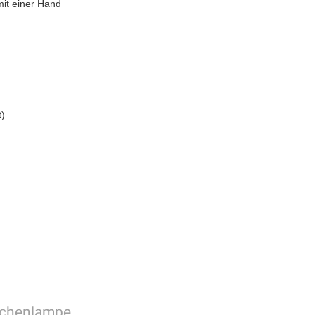
it einer Hand
t)
schenlampe