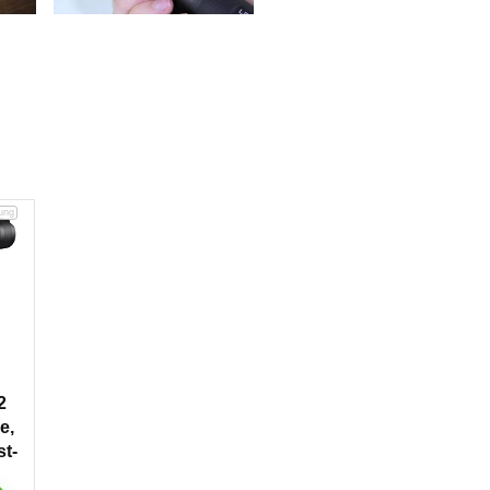
2
e,
st-