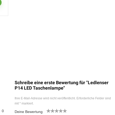
Schreibe eine erste Bewertung für "Ledlenser
P14 LED Taschenlampe"
Ihre E-Mail-Adresse wird nicht veröffentlicht.
Erforderliche Felder sind
mit
*
markiert.
0
Deine Bewertung