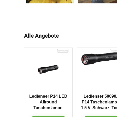
Alle Angebote
Ledlenser P14 LED
Ledlenser 50090
Allround
P14 Taschenlamp
Taschenlampe,
1.5 V, Schwarz, Te
extrem helle 800
It Pack