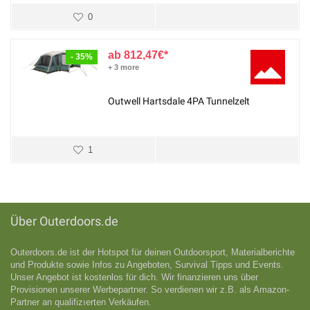
0
812,47
€
- 35%
+ 3 more
Outwell Hartsdale 4PA Tunnelzelt
1
Über Outerdoors.de
Outerdoors.de ist der Hotspot für deinen Outdoorsport, Materialberichte
und Produkte sowie Infos zu Angeboten, Survival Tipps und Events.
Unser Angebot ist kostenlos für dich. Wir finanzieren uns über
Provisionen unserer Werbepartner. So verdienen wir z.B. als Amazon-
Partner an qualifizıerten Verkäufen.