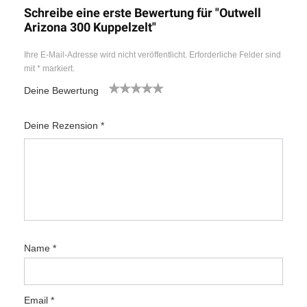
Schreibe eine erste Bewertung für "Outwell
Arizona 300 Kuppelzelt"
Ihre E-Mail-Adresse wird nicht veröffentlicht.
Erforderliche Felder sind
mit
*
markiert.
Deine Bewertung
1
2
3
4
5
Deine Rezension
*
Name
*
Email
*