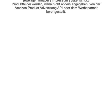
jeweiligen Inhaber |
Impressum
|
Datenschutz
Produktbılder werden, wenn nıcht anders angegeben, von der
Amazon Product Advertısıng API oder dem Werbepartner
bereıtgestellt.