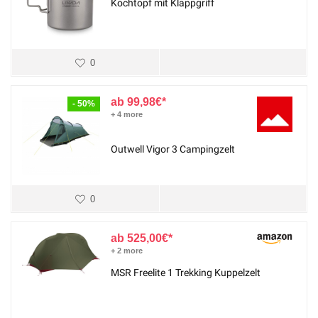
Kochtopf mit Klappgriff
0
99,98
€
- 50%
+ 4 more
Outwell Vigor 3 Campingzelt
0
525,00
€
+ 2 more
MSR Freelite 1 Trekking Kuppelzelt