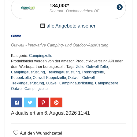
184,00€
Doorout - Outdoor erleben DE
alle Angebote ansehen
Outwell - innovative Camping- und Outdoor-Ausrüstung
Kategorie:
Campingzelte
Produktbılder werden von der Amazon Product Advertısıng API oder
dem Werbepartner bereıtgestellt.
Tags:
Zelte
,
Outwell Zelte
,
Campingausrüstung
,
Trekkingausrüstung
,
Trekkingzelte
,
Kuppelzelte
,
Outwell Kuppelzelte
,
Outwell
,
Outwell
Trekkingausrüstung
,
Outwell Campingausrüstung
,
Campingzelte
,
Outwell Campingzelte
Aktualisiert am 6. August 2026 11:41
Auf den Wunschzettel