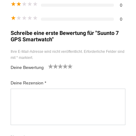
★
★
★
★
★
0
★
★
★
★
★
0
Schreibe eine erste Bewertung für "Suunto 7
GPS Smartwatch"
Ihre E-Mail-Adresse wird nicht veröffentlicht.
Erforderliche Felder sind
mit
*
markiert.
Deine Bewertung
1
2
3
4
5
Deine Rezension
*