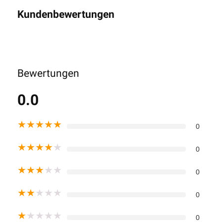
Kundenbewertungen
Bewertungen
0.0
★
★
★
★
★
0
★
★
★
★
★
0
★
★
★
★
★
0
★
★
★
★
★
0
★
★
★
★
★
0