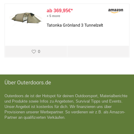
369,95
€
+ 5 more
Tatonka Grönland 3 Tunnelzelt
0
Über Outerdoors.de
Outerdoors.de ist der Hotspot für deinen Outdoorsport, Materialberichte
und Produkte sowie Infos zu Angeboten, Survival Tipps und Events.
Unser Angebot ist kostenlos für dich. Wir finanzieren uns über
Provisionen unserer Werbepartner. So verdienen wir z.B. als Amazon-
Partner an qualifizıerten Verkäufen.