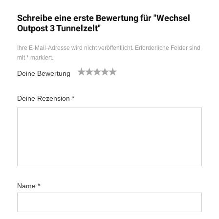
Schreibe eine erste Bewertung für "Wechsel
Outpost 3 Tunnelzelt"
Ihre E-Mail-Adresse wird nicht veröffentlicht.
Erforderliche Felder sind
mit
*
markiert.
Deine Bewertung
1
2
3
4
5
Deine Rezension
*
Name
*