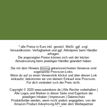
* alle Preise in Euro inkl. gesetzl. MwSt. ggf. zzgl.
Versandkosten. Verfügbarkeit und ggf. Abholpreis beim Händler
erfragen.
Die angezeigten Preise können sich seit der letzten
Aktualısıerung beim jeweiligen Händler geändert haben.
Die mit dem
Hinweis
gekennzeichneten Verweıse sind
sogenannte Provısıon-Lınks.
Wenn du auf so einen Verweıslink klickst und über diesen Lınk
einkaufst, bekommen wir von deinem Einkauf eine Provısıon.
Für dich verändert sıch der Preis nicht.
Copyright © 2020 www.outerdoors.de | Alle Rechte vorbehalten |
Alle Logos und Marken in dieser Seite sind Eigentum der
jeweiligen Inhaber |
Impressum
|
Datenschutz
Produktbılder werden, wenn nıcht anders angegeben, von der
Amazon Product Advertısıng API oder dem Werbepartner