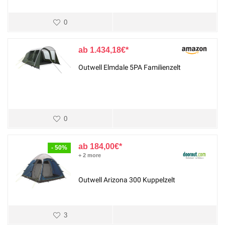
0
1.434,18
€
Outwell Elmdale 5PA Familienzelt
0
184,00
€
- 50%
+ 2 more
Outwell Arizona 300 Kuppelzelt
3