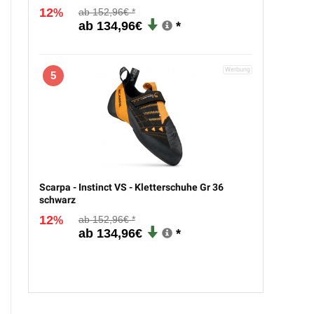
12
152,96€
%
134,96€
5
Scarpa - Instinct VS - Kletterschuhe Gr 36
schwarz
12
152,96€
%
134,96€