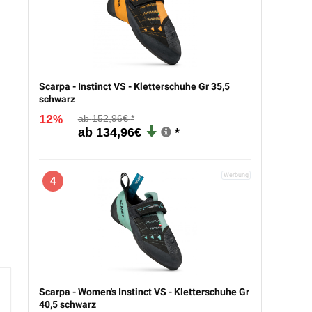
High Peak Nevada
High Peak Nevada
O
4.0 Campingzelt
3.0 Campingzelt
5
mit Vorbau
mit Vorbau
Be
Best deal at:
Amazon
Best deal at:
Amazon
Scarpa - Instinct VS - Kletterschuhe Gr 35,5
85,70
€
71,46
€
schwarz
12
152,96€
%
134,96€
4
Scarpa - Women's Instinct VS - Kletterschuhe Gr
40,5 schwarz