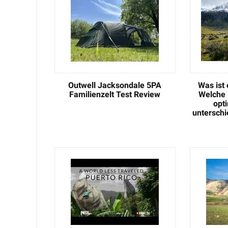
Outwell Jacksondale 5PA
Was ist
Familienzelt Test Review
Welche 
opt
untersch