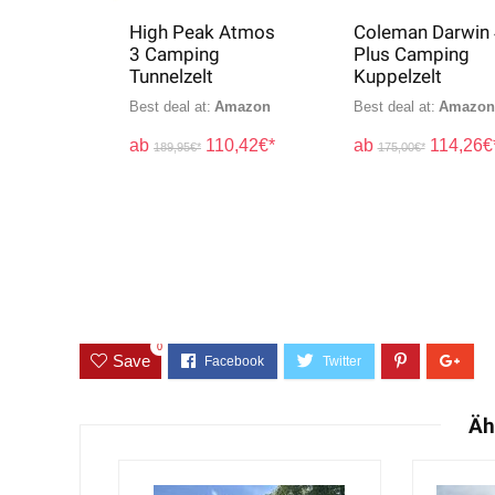
 Atmos
Coleman Darwin 4
High Peak Kite 3
Plus Camping
LW Camping
Kuppelzelt
Tunnelzelt
Amazon
Best deal at:
Amazon
Best deal at:
Amazon
0,42
€
114,26
€
144,95
€
175,00
€
0
Save
Äh