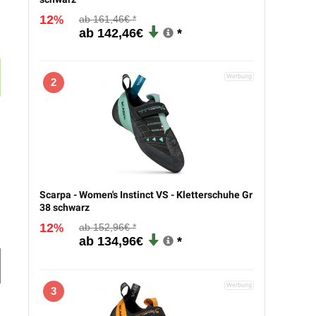
12
161,46€
%
142,46€
2
Scarpa - Women's Instinct VS - Kletterschuhe Gr
38 schwarz
12
152,96€
%
134,96€
3