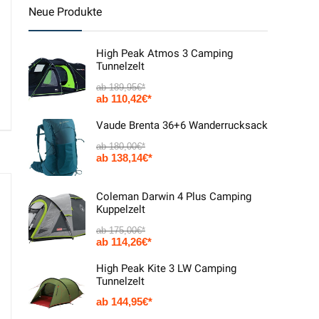
Neue Produkte
High Peak Atmos 3 Camping
Tunnelzelt
189,95
€
110,42
€
Vaude Brenta 36+6 Wanderrucksack
180,00
€
138,14
€
Coleman Darwin 4 Plus Camping
Kuppelzelt
175,00
€
114,26
€
High Peak Kite 3 LW Camping
Tunnelzelt
144,95
€