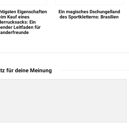
htigsten Eigenschaften
Ein magisches Dschungelland
eim Kauf eines
des Sportkletterns: Brasilien
errucksacks: Ein
ender Leitfaden für
anderfreunde
latz für deine Meinung