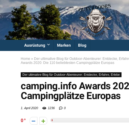
Ausrüstung
Marken
Blog
Home
»
Der ultimative Blog für Outdoor-Abenteurer: Entdecke, Erfahr
Awards 2020: Die 110 beliebtesten Campingplätze Europas
Der ultimative Blog für Outdoor-Abenteurer: Entdecke, Erfahre, Erlebe
camping.info Awards 2020
Campingplätze Europas
1. April 2020
1236
0
0