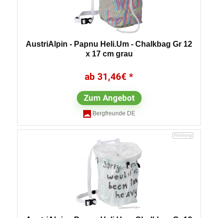
AustriAlpin - Papnu Heli.Um - Chalkbag Gr 12
x 17 cm grau
31,46
€
Zum Angebot
Bergfreunde DE