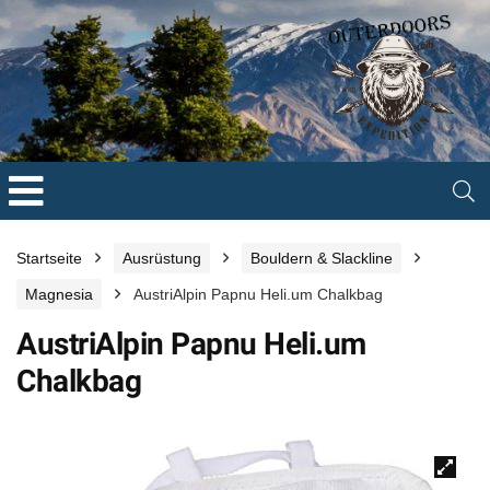
Startseite
Ausrüstung
Bouldern & Slackline
Magnesia
AustriAlpin Papnu Heli.um Chalkbag
AustriAlpin Papnu Heli.um
Chalkbag
🔍