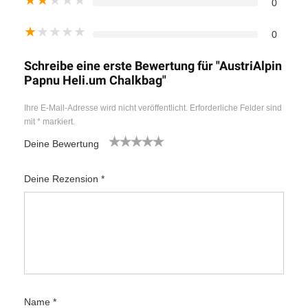
0
★
★
★
★
★
0
Schreibe eine erste Bewertung für "AustriAlpin
Papnu Heli.um Chalkbag"
Ihre E-Mail-Adresse wird nicht veröffentlicht.
Erforderliche Felder sind
mit
*
markiert.
Deine Bewertung
1
2
3
4
5
Deine Rezension
*
Name
*