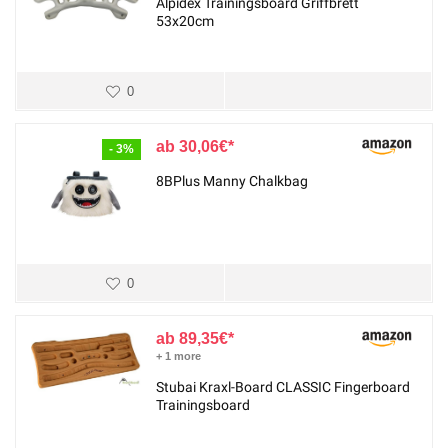
Alpidex Trainingsboard Griffbrett
53x20cm
0
30,06
€
- 3%
8BPlus Manny Chalkbag
0
89,35
€
+ 1 more
Stubai Kraxl-Board CLASSIC Fingerboard
Trainingsboard