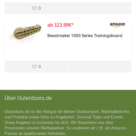
0
113,99
€
Beastmaker 1000 Series Trainingsboard
0
Über Outerdoors.de
Outerdoors.de ist der Hotspot für deinen Outdoorsport, Materialberichte
und Produkte sowie Infos zu Angeboten, Survival Tipps und Events.
Unser Angebot ist kostenlos für dich. Wir finanzieren uns über
Provisionen unserer Werbepartner. So verdienen wir z.B. als Amazon-
Partner an qualifizıerten Verkäufen.