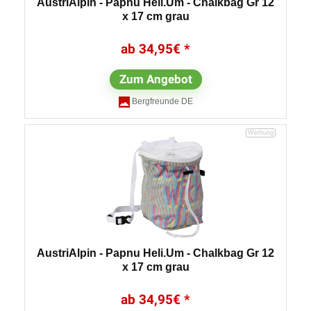
AustriAlpin - Papnu Heli.Um - Chalkbag Gr 12
x 17 cm grau
34,95
€
Zum Angebot
Bergfreunde DE
AustriAlpin - Papnu Heli.Um - Chalkbag Gr 12
x 17 cm grau
34,95
€