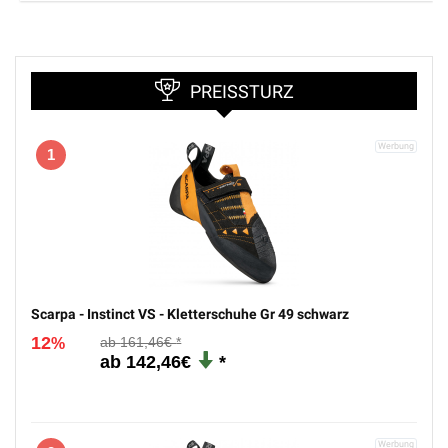
PREISSTURZ
1
Scarpa - Instinct VS - Kletterschuhe Gr 49 schwarz
12
161,46€
%
142,46€