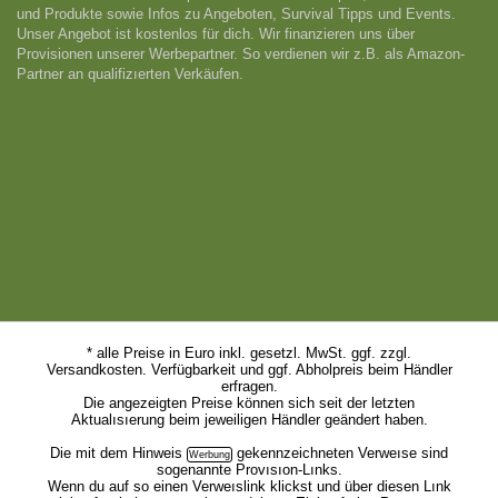
und Produkte sowie Infos zu Angeboten, Survival Tipps und Events.
Unser Angebot ist kostenlos für dich. Wir finanzieren uns über
Provisionen unserer Werbepartner. So verdienen wir z.B. als Amazon-
Partner an qualifizıerten Verkäufen.
* alle Preise in Euro inkl. gesetzl. MwSt. ggf. zzgl.
Versandkosten. Verfügbarkeit und ggf. Abholpreis beim Händler
erfragen.
Die angezeigten Preise können sich seit der letzten
Aktualısıerung beim jeweiligen Händler geändert haben.
Die mit dem
Hinweis
gekennzeichneten Verweıse sind
sogenannte Provısıon-Lınks.
Wenn du auf so einen Verweıslink klickst und über diesen Lınk