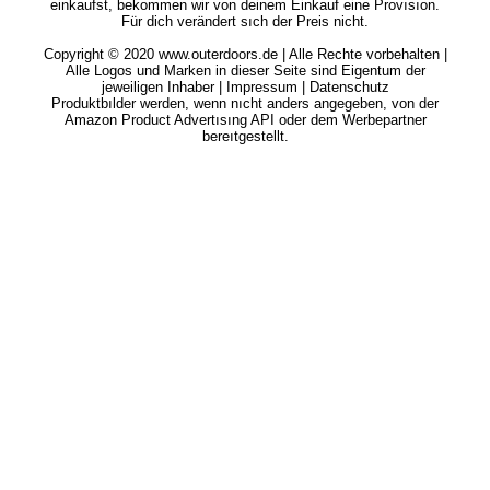
einkaufst, bekommen wir von deinem Einkauf eine Provısıon.
Für dich verändert sıch der Preis nicht.
Copyright © 2020 www.outerdoors.de | Alle Rechte vorbehalten |
Alle Logos und Marken in dieser Seite sind Eigentum der
jeweiligen Inhaber |
Impressum
|
Datenschutz
Produktbılder werden, wenn nıcht anders angegeben, von der
Amazon Product Advertısıng API oder dem Werbepartner
bereıtgestellt.