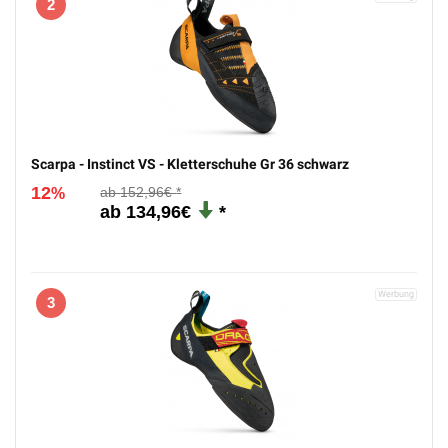
2
Scarpa - Instinct VS - Kletterschuhe Gr 36 schwarz
12
152,96€
%
134,96€
3