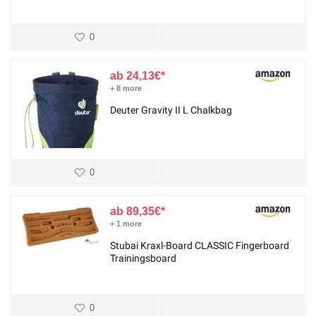
0
24,13
€
+ 8 more
Deuter Gravity II L Chalkbag
0
89,35
€
+ 1 more
Stubai Kraxl-Board CLASSIC Fingerboard
Trainingsboard
0