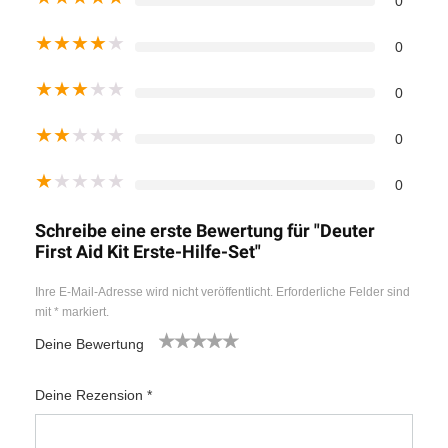
0
★
★
★
★
★
0
★
★
★
★
★
0
★
★
★
★
★
0
★
★
★
★
★
0
Schreibe eine erste Bewertung für "Deuter
First Aid Kit Erste-Hilfe-Set"
Ihre E-Mail-Adresse wird nicht veröffentlicht.
Erforderliche Felder sind
mit
*
markiert.
Deine Bewertung
1
2
3
4
5
Deine Rezension
*