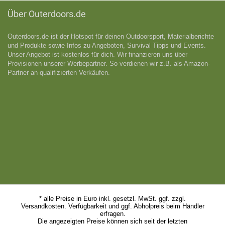
Über Outerdoors.de
Outerdoors.de ist der Hotspot für deinen Outdoorsport, Materialberichte
und Produkte sowie Infos zu Angeboten, Survival Tipps und Events.
Unser Angebot ist kostenlos für dich. Wir finanzieren uns über
Provisionen unserer Werbepartner. So verdienen wir z.B. als Amazon-
Partner an qualifizıerten Verkäufen.
* alle Preise in Euro inkl. gesetzl. MwSt. ggf. zzgl.
Versandkosten. Verfügbarkeit und ggf. Abholpreis beim Händler
erfragen.
Die angezeigten Preise können sich seit der letzten