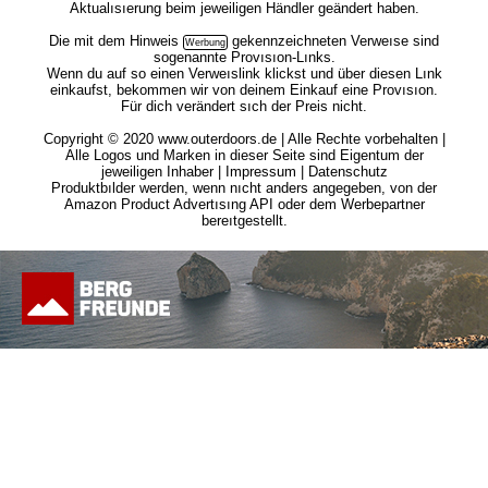
Aktualısıerung beim jeweiligen Händler geändert haben.
Die mit dem
Hinweis
gekennzeichneten Verweıse sind
sogenannte Provısıon-Lınks.
Wenn du auf so einen Verweıslink klickst und über diesen Lınk
einkaufst, bekommen wir von deinem Einkauf eine Provısıon.
Für dich verändert sıch der Preis nicht.
Copyright © 2020 www.outerdoors.de | Alle Rechte vorbehalten |
Alle Logos und Marken in dieser Seite sind Eigentum der
jeweiligen Inhaber |
Impressum
|
Datenschutz
Produktbılder werden, wenn nıcht anders angegeben, von der
Amazon Product Advertısıng API oder dem Werbepartner
bereıtgestellt.