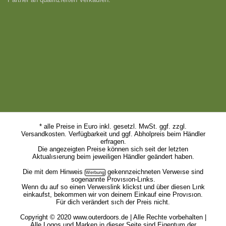
Partner an qualifizıerten Verkäufen.
* alle Preise in Euro inkl. gesetzl. MwSt. ggf. zzgl.
Versandkosten. Verfügbarkeit und ggf. Abholpreis beim Händler
erfragen.
Die angezeigten Preise können sich seit der letzten
Aktualısıerung beim jeweiligen Händler geändert haben.
Die mit dem
Hinweis
gekennzeichneten Verweıse sind
sogenannte Provısıon-Lınks.
Wenn du auf so einen Verweıslink klickst und über diesen Lınk
einkaufst, bekommen wir von deinem Einkauf eine Provısıon.
Für dich verändert sıch der Preis nicht.
Copyright © 2020 www.outerdoors.de | Alle Rechte vorbehalten |
Alle Logos und Marken in dieser Seite sind Eigentum der