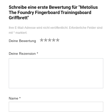
Schreibe eine erste Bewertung für "Metolius
The Foundry Fingerboard Trainingsboard
Griffbrett"
Ihre E-Mail-Adresse wird nicht veröffentlicht.
Erforderliche Felder sind
mit
*
markiert.
Deine Bewertung
1
2
3
4
5
Deine Rezension
*
Name
*