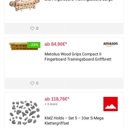
0
84,90
€
- 23%
Metolius Wood Grips Compact II
Fingerboard Trainingsboard Griffbrett
0
118,76
€
+ 3 more
KMZ Holds – Set 5 – 33er S-Mega
Klettergriffset