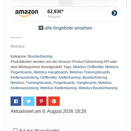
62,93€
Amazon
alle Angebote ansehen
Metolius
Kategorie:
Bouldertraining
Produktbılder werden von der Amazon Product Advertısıng API oder
dem Werbepartner bereıtgestellt.
Tags:
Metolius Griffbretter
,
Metolius
Fingerboards
,
Metolius Hangboards
,
Metolius Trainingsboards
,
Kletterausrüstung
,
Griffbretter
,
Klettertraining
,
Bouldertraining
,
Metolius
,
Trainingsboards
,
Fingerboards
,
Hangboards
,
Metolius
Kletterausrüstung
,
Metolius Klettertraining
,
Metolius Bouldertraining
Aktualisiert am 6. August 2026 18:26
Auf den Wunschzettel