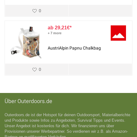
0
29,21
€
+ 7 more
AustriAlpin Papnu Chalkbag
0
Über Outerdoors.de
Outerdoors.de ist der Hotspot für deinen Outdoorsport, Materialberichte
und Produkte sowie Infos zu Angeboten, Survival Tipps und Events.
Unser Angebot ist kostenlos für dich. Wir finanzieren uns über
Provisionen unserer Werbepartner. So verdienen wir z.B. als Amazon-