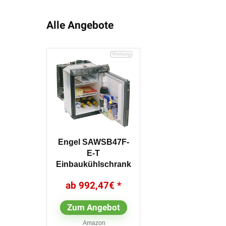
Alle Angebote
Engel SAWSB47F-
E-T
Einbaukühlschrank
CK-47 12/24 V
992,47
€
Zum Angebot
Amazon