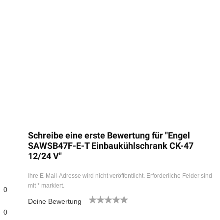
Schreibe eine erste Bewertung für "Engel
SAWSB47F-E-T Einbaukühlschrank CK-47
12/24 V"
Ihre E-Mail-Adresse wird nicht veröffentlicht.
Erforderliche Felder sind
mit
*
markiert.
0
Deine Bewertung
1
2
3
4
5
0