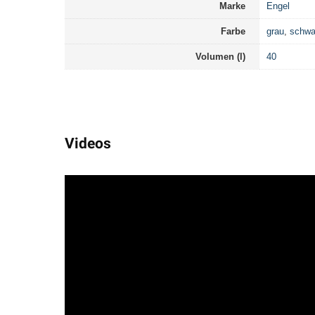
Marke
Engel
Farbe
grau
,
schwa
Volumen (l)
40
Videos