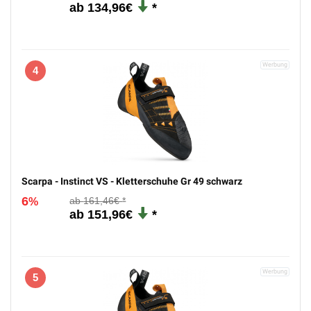
2
Scarpa - Drago - Kletterschuhe Gr 45 schwarz
12
152,96€
%
134,96€
3