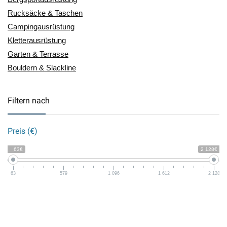
Rucksäcke & Taschen
Campingausrüstung
Kletterausrüstung
Garten & Terrasse
Bouldern & Slackline
Filtern nach
Preis (€)
63€
2 128€
63
579
1 096
1 612
2 128