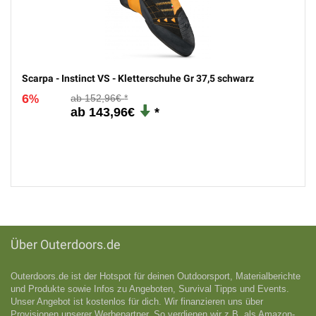
Scarpa - Instinct VS-R - Kletterschuhe Gr 36,5 schwarz/blau
12
152,96€
%
134,96€
4
Scarpa - Instinct VS - Kletterschuhe Gr 49 schwarz
6
161,46€
%
151,96€