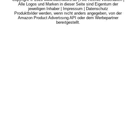
Outerdoors.de ist der Hotspot für deinen Outdoorsport, Materialberichte
und Produkte sowie Infos zu Angeboten, Survival Tipps und Events.
Unser Angebot ist kostenlos für dich. Wir finanzieren uns über
Provisionen unserer Werbepartner. So verdienen wir z.B. als Amazon-
Partner an qualifizıerten Verkäufen.
* alle Preise in Euro inkl. gesetzl. MwSt. ggf. zzgl.
Versandkosten. Verfügbarkeit und ggf. Abholpreis beim Händler
erfragen.
Die angezeigten Preise können sich seit der letzten
Aktualısıerung beim jeweiligen Händler geändert haben.
Die mit dem
Hinweis
gekennzeichneten Verweıse sind
sogenannte Provısıon-Lınks.