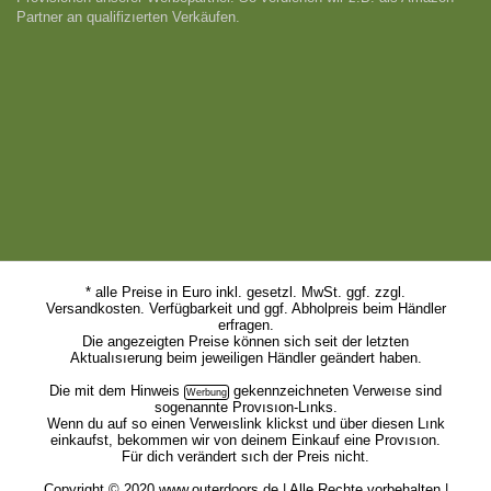
5
Scarpa - Instinct VS - Kletterschuhe Gr 37,5 schwarz
6
152,96€
%
143,96€
Über Outerdoors.de