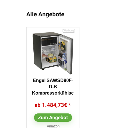
Alle Angebote
Engel SAWSD90F-
D-B
Kompressorkühlsc
hrank CK-100 12/24
1.484,73
€
V
Zum Angebot
Amazon