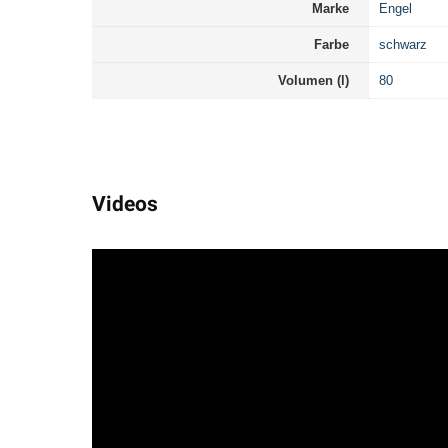
Marke
Engel
Farbe
schwarz
Volumen (l)
80
Videos