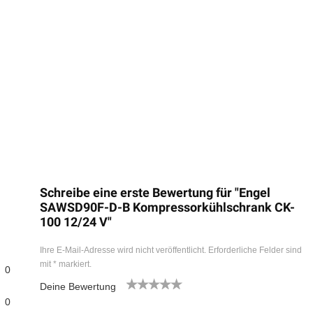
Schreibe eine erste Bewertung für "Engel
SAWSD90F-D-B Kompressorkühlschrank CK-
100 12/24 V"
Ihre E-Mail-Adresse wird nicht veröffentlicht.
Erforderliche Felder sind
mit
*
markiert.
0
Deine Bewertung
1
2
3
4
5
0