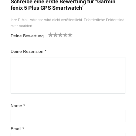
Schreibe eine erste Bewertung für "Garmin
fenix 5 Plus GPS Smartwatch"
Ihre E-Mail-Adresse wird nicht veröffentlicht.
Erforderliche Felder sind
mit
*
markiert.
Deine Bewertung
1
2
3
4
5
Deine Rezension
*
Name
*
Email
*