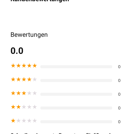
Bewertungen
0.0
★
★
★
★
★
0
★
★
★
★
★
0
★
★
★
★
★
0
★
★
★
★
★
0
★
★
★
★
★
0