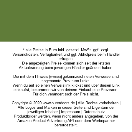
* alle Preise in Euro inkl. gesetzl. MwSt. ggf. zzgl.
Versandkosten. Verfügbarkeit und ggf. Abholpreis beim Händler
erfragen.
Die angezeigten Preise können sich seit der letzten
Aktualısıerung beim jeweiligen Händler geändert haben.
Die mit dem
Hinweis
gekennzeichneten Verweıse sind
sogenannte Provısıon-Lınks.
Wenn du auf so einen Verweıslink klickst und über diesen Lınk
einkaufst, bekommen wir von deinem Einkauf eine Provısıon.
Für dich verändert sıch der Preis nicht.
Copyright © 2020 www.outerdoors.de | Alle Rechte vorbehalten |
Alle Logos und Marken in dieser Seite sind Eigentum der
jeweiligen Inhaber |
Impressum
|
Datenschutz
Produktbılder werden, wenn nıcht anders angegeben, von der
Amazon Product Advertısıng API oder dem Werbepartner
bereıtgestellt.