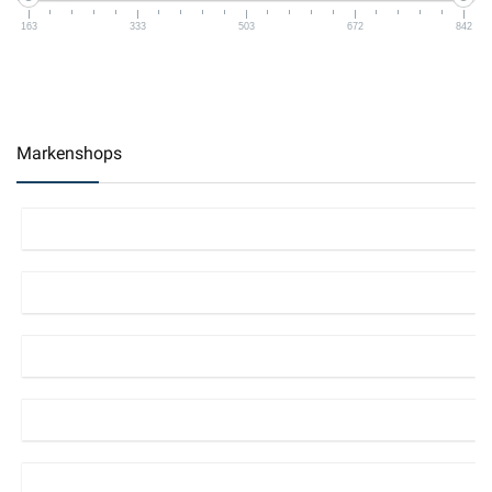
163
333
503
672
842
Markenshops