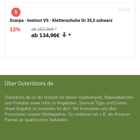
5
Scarpa - Instinct VS - Kletterschuhe Gr 35,5 schwarz
12
152,96€
%
134,96€
Über Outerdoors.de
Outerdoors.de ist der Hotspot für deinen Outdoorsport, Materialberichte
und Produkte sowie Infos zu Angeboten, Survival Tipps und Events.
Unser Angebot ist kostenlos für dich. Wir finanzieren uns über
Provisionen unserer Werbepartner. So verdienen wir z.B. als Amazon-
Partner an qualifizıerten Verkäufen.