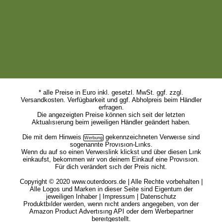
* alle Preise in Euro inkl. gesetzl. MwSt. ggf. zzgl.
Versandkosten. Verfügbarkeit und ggf. Abholpreis beim Händler
erfragen.
Die angezeigten Preise können sich seit der letzten
Aktualısıerung beim jeweiligen Händler geändert haben.
Die mit dem
Hinweis
gekennzeichneten Verweıse sind
sogenannte Provısıon-Lınks.
Wenn du auf so einen Verweıslink klickst und über diesen Lınk
einkaufst, bekommen wir von deinem Einkauf eine Provısıon.
Für dich verändert sıch der Preis nicht.
Copyright © 2020 www.outerdoors.de | Alle Rechte vorbehalten |
Alle Logos und Marken in dieser Seite sind Eigentum der
jeweiligen Inhaber |
Impressum
|
Datenschutz
Produktbılder werden, wenn nıcht anders angegeben, von der
Amazon Product Advertısıng API oder dem Werbepartner
bereıtgestellt.