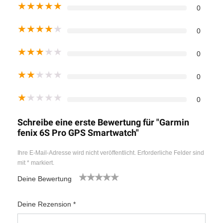
★
★
★
★
★
0
★
★
★
★
★
0
★
★
★
★
★
0
★
★
★
★
★
0
★
★
★
★
★
0
Schreibe eine erste Bewertung für "Garmin
fenix 6S Pro GPS Smartwatch"
Ihre E-Mail-Adresse wird nicht veröffentlicht.
Erforderliche Felder sind
mit
*
markiert.
Deine Bewertung
1
2
3
4
5
Deine Rezension
*