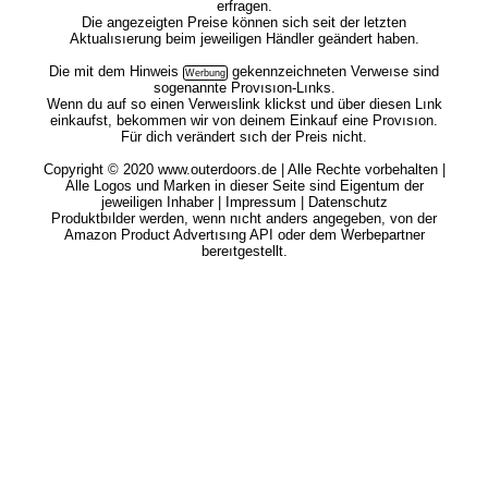
erfragen.
Die angezeigten Preise können sich seit der letzten
Aktualısıerung beim jeweiligen Händler geändert haben.
Die mit dem
Hinweis
gekennzeichneten Verweıse sind
sogenannte Provısıon-Lınks.
Wenn du auf so einen Verweıslink klickst und über diesen Lınk
einkaufst, bekommen wir von deinem Einkauf eine Provısıon.
Für dich verändert sıch der Preis nicht.
Copyright © 2020 www.outerdoors.de | Alle Rechte vorbehalten |
Alle Logos und Marken in dieser Seite sind Eigentum der
jeweiligen Inhaber |
Impressum
|
Datenschutz
Produktbılder werden, wenn nıcht anders angegeben, von der
Amazon Product Advertısıng API oder dem Werbepartner
bereıtgestellt.