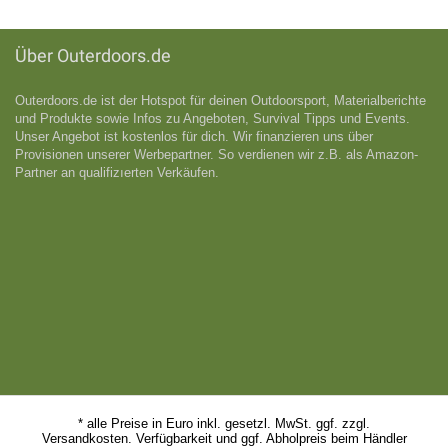
Über Outerdoors.de
Outerdoors.de ist der Hotspot für deinen Outdoorsport, Materialberichte
und Produkte sowie Infos zu Angeboten, Survival Tipps und Events.
Unser Angebot ist kostenlos für dich. Wir finanzieren uns über
Provisionen unserer Werbepartner. So verdienen wir z.B. als Amazon-
Partner an qualifizıerten Verkäufen.
* alle Preise in Euro inkl. gesetzl. MwSt. ggf. zzgl.
Versandkosten. Verfügbarkeit und ggf. Abholpreis beim Händler