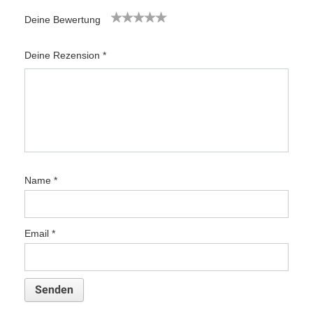
Deine Bewertung
1
2
3
4
5
Deine Rezension
*
Name
*
Email
*