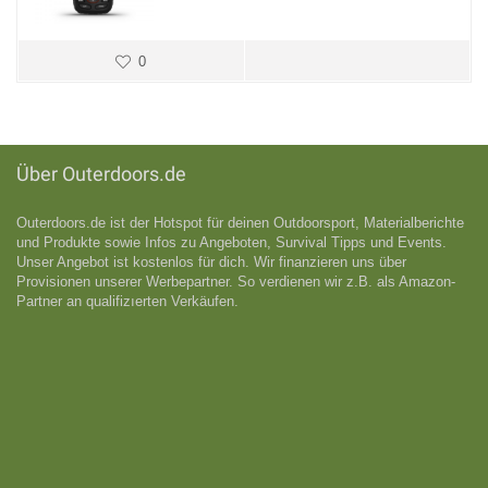
0
Über Outerdoors.de
Outerdoors.de ist der Hotspot für deinen Outdoorsport, Materialberichte
und Produkte sowie Infos zu Angeboten, Survival Tipps und Events.
Unser Angebot ist kostenlos für dich. Wir finanzieren uns über
Provisionen unserer Werbepartner. So verdienen wir z.B. als Amazon-
Partner an qualifizıerten Verkäufen.