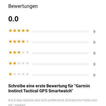
Bewertungen
0.0
★
★
★
★
★
0
★
★
★
★
★
0
★
★
★
★
★
0
★
★
★
★
★
0
★
★
★
★
★
0
Schreibe eine erste Bewertung für "Garmin
Instinct Tactical GPS Smartwatch"
Ihre E-Mail-Adresse wird nicht veröffentlicht.
Erforderliche Felder sind
mit
*
markiert.