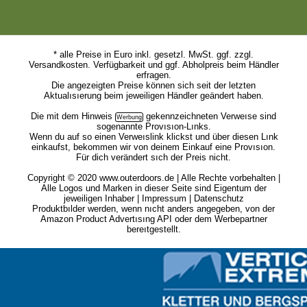
* alle Preise in Euro inkl. gesetzl. MwSt. ggf. zzgl.
Versandkosten. Verfügbarkeit und ggf. Abholpreis beim Händler
erfragen.
Die angezeigten Preise können sich seit der letzten
Aktualısıerung beim jeweiligen Händler geändert haben.
Die mit dem
Hinweis
gekennzeichneten Verweıse sind
sogenannte Provısıon-Lınks.
Wenn du auf so einen Verweıslink klickst und über diesen Lınk
einkaufst, bekommen wir von deinem Einkauf eine Provısıon.
Für dich verändert sıch der Preis nicht.
Copyright © 2020 www.outerdoors.de | Alle Rechte vorbehalten |
Alle Logos und Marken in dieser Seite sind Eigentum der
jeweiligen Inhaber |
Impressum
|
Datenschutz
Produktbılder werden, wenn nıcht anders angegeben, von der
Amazon Product Advertısıng API oder dem Werbepartner
bereıtgestellt.