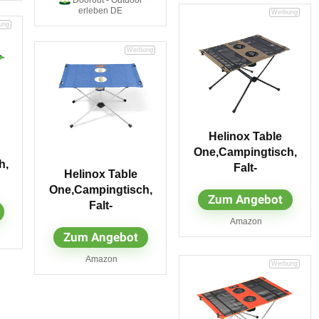
one Size
erleben DE
Helinox Table
One,Campingtisch,
h,
Falt-
Helinox Table
Tisch,Getränkebehä
One,Campingtisch,
hä
Zum Angebot
lter,leicht,stabil,faltb
Falt-
ltb
ar,inkl
Tisch,Getränkehalte
Amazon
Tragetasche,Coyote
Zum Angebot
r,Melange-
r,
tan,one Size
Optik,leicht,stabil,fal
Amazon
tbar,inkl
Tragetasche,Clover,
one Size