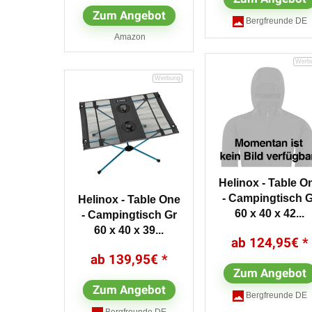
Zum Angebot
Bergfreunde DE
Amazon
Helinox - Table O
- Campingtisch G
Helinox - Table One
60 x 40 x 42...
- Campingtisch Gr
60 x 40 x 39...
124,95
€
139,95
€
Zum Angebot
Zum Angebot
Bergfreunde DE
Bergfreunde DE