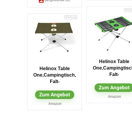
Helinox Table
One,Campingtisc
Helinox Table
Falt-
One,Campingtisch,
Tisch,Getränkebe
Falt-
Zum Angebot
lter,leicht,stabil,fa
Tisch,Getränkehalte
ar,inkl
Zum Angebot
r,Melange-
Amazon
Tragetasche,Clove
Optik,leicht,stabil,fal
Amazon
one Size
tbar,inkl
Tragetasche,Clover,
one Size