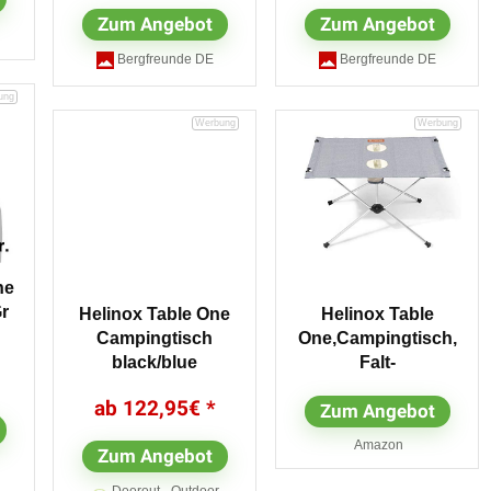
Zum Angebot
Zum Angebot
Bergfreunde DE
Bergfreunde DE
ne
r
Helinox Table One
Helinox Table
Campingtisch
One,Campingtisch,
black/blue
Falt-
Tisch,Getränkehalte
122,95
€
Zum Angebot
r,Melange-
Optik,leicht,stabil,fal
Amazon
Zum Angebot
tbar,inkl
Tragetasche,Clover,
Doorout - Outdoor