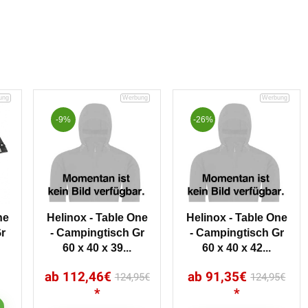
-9%
-26%
ne
Helinox - Table One
Helinox - Table One
r
- Campingtisch Gr
- Campingtisch Gr
60 x 40 x 39...
60 x 40 x 42...
112,46
€
91,35
€
124,95
€
124,95
€