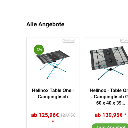
Alle Angebote
-3%
Helinox Table One -
Helinox - Table O
Campingtisch
- Campingtisch G
60 x 40 x 39...
125,96
€
139,95
€
129,95
€
Zum Angebot