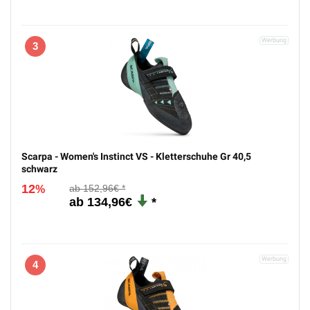
3
Scarpa - Women's Instinct VS - Kletterschuhe Gr 40,5
schwarz
12
152,96€
%
134,96€
4