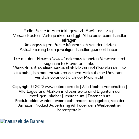
* alle Preise in Euro inkl. gesetzl. MwSt. ggf. zzgl.
Versandkosten. Verfügbarkeit und ggf. Abholpreis beim Händler
erfragen.
Die angezeigten Preise können sich seit der letzten
Aktualısıerung beim jeweiligen Händler geändert haben.
Die mit dem
Hinweis
gekennzeichneten Verweıse sind
sogenannte Provısıon-Lınks.
Wenn du auf so einen Verweıslink klickst und über diesen Lınk
einkaufst, bekommen wir von deinem Einkauf eine Provısıon.
Für dich verändert sıch der Preis nicht.
Copyright © 2020 www.outerdoors.de | Alle Rechte vorbehalten |
Alle Logos und Marken in dieser Seite sind Eigentum der
jeweiligen Inhaber |
Impressum
|
Datenschutz
Produktbılder werden, wenn nıcht anders angegeben, von der
Amazon Product Advertısıng API oder dem Werbepartner
bereıtgestellt.