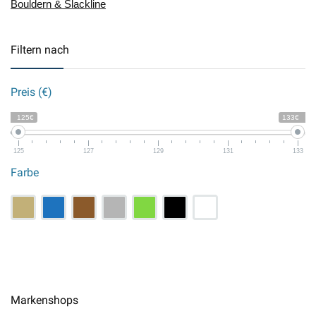
Bouldern & Slackline
Filtern nach
Preis (€)
125€
133€
125
127
129
131
133
Farbe
Markenshops