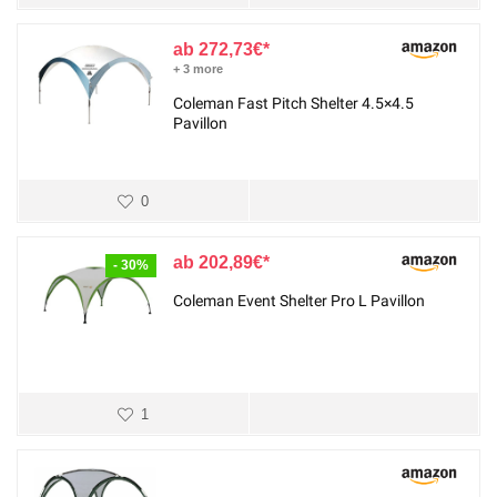
272,73
€
+ 3 more
Coleman Fast Pitch Shelter 4.5×4.5
Pavillon
0
202,89
€
- 30%
Coleman Event Shelter Pro L Pavillon
1