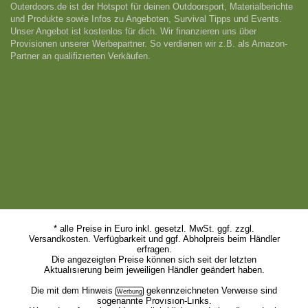
Outerdoors.de ist der Hotspot für deinen Outdoorsport, Materialberichte
und Produkte sowie Infos zu Angeboten, Survival Tipps und Events.
Unser Angebot ist kostenlos für dich. Wir finanzieren uns über
Provisionen unserer Werbepartner. So verdienen wir z.B. als Amazon-
Partner an qualifizıerten Verkäufen.
* alle Preise in Euro inkl. gesetzl. MwSt. ggf. zzgl.
Versandkosten. Verfügbarkeit und ggf. Abholpreis beim Händler
erfragen.
Die angezeigten Preise können sich seit der letzten
Aktualısıerung beim jeweiligen Händler geändert haben.
Die mit dem
Hinweis
gekennzeichneten Verweıse sind
sogenannte Provısıon-Lınks.