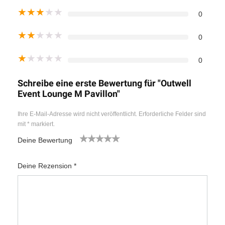
★
★
★
★
★
0
★
★
★
★
★
0
★
★
★
★
★
0
Schreibe eine erste Bewertung für "Outwell
Event Lounge M Pavillon"
Ihre E-Mail-Adresse wird nicht veröffentlicht.
Erforderliche Felder sind
mit
*
markiert.
Deine Bewertung
1
2
3
4
5
Deine Rezension
*