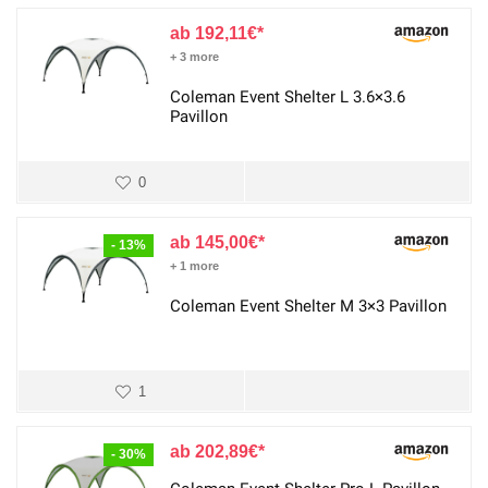
192,11
€
+ 3 more
Coleman Event Shelter L 3.6×3.6
Pavillon
0
145,00
€
- 13%
+ 1 more
Coleman Event Shelter M 3×3 Pavillon
1
202,89
€
- 30%