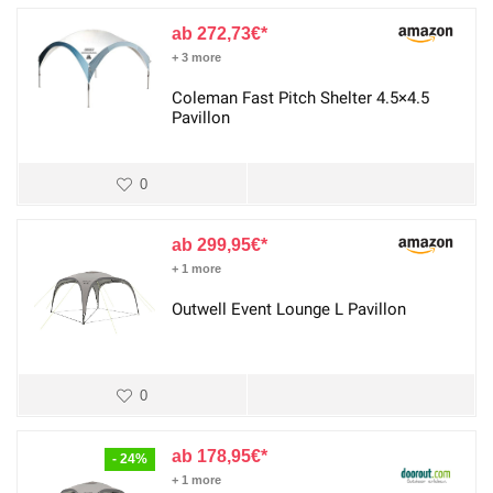
272,73
€
+ 3 more
Coleman Fast Pitch Shelter 4.5×4.5
Pavillon
0
299,95
€
+ 1 more
Outwell Event Lounge L Pavillon
0
178,95
€
- 24%
+ 1 more