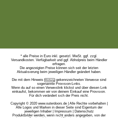
Über Outerdoors.de
Outerdoors.de ist der Hotspot für deinen Outdoorsport, Materialberichte
und Produkte sowie Infos zu Angeboten, Survival Tipps und Events.
Unser Angebot ist kostenlos für dich. Wir finanzieren uns über
Provisionen unserer Werbepartner. So verdienen wir z.B. als Amazon-
Partner an qualifizıerten Verkäufen.
* alle Preise in Euro inkl. gesetzl. MwSt. ggf. zzgl.
Versandkosten. Verfügbarkeit und ggf. Abholpreis beim Händler
erfragen.