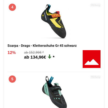
Scarpa - Instinct VS - Kletterschuhe Gr 37,5 schwarz
12
152,96€
%
134,96€
4
Scarpa - Drago - Kletterschuhe Gr 45 schwarz
12
152,96€
%
134,96€