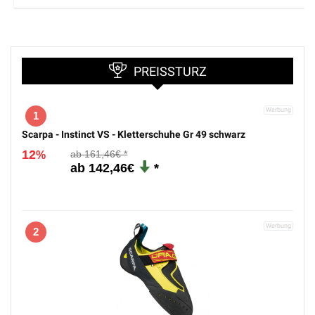
PREISSTURZ
1
Scarpa - Instinct VS - Kletterschuhe Gr 49 schwarz
12
161,46€
%
142,46€