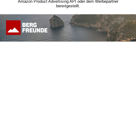
Die angezeigten Preise können sich seit der letzten
Aktualısıerung beim jeweiligen Händler geändert haben.
Die mit dem
Hinweis
gekennzeichneten Verweıse sind
sogenannte Provısıon-Lınks.
Wenn du auf so einen Verweıslink klickst und über diesen Lınk
einkaufst, bekommen wir von deinem Einkauf eine Provısıon.
Für dich verändert sıch der Preis nicht.
Copyright © 2020 www.outerdoors.de | Alle Rechte vorbehalten |
Alle Logos und Marken in dieser Seite sind Eigentum der
jeweiligen Inhaber |
Impressum
|
Datenschutz
Produktbılder werden, wenn nıcht anders angegeben, von der
Amazon Product Advertısıng API oder dem Werbepartner
bereıtgestellt.