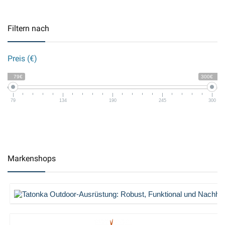
Filtern nach
Preis (€)
79€
300€
79
134
190
245
300
Markenshops