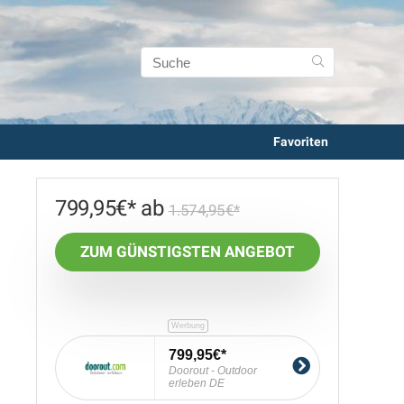
Favoriten
799,95
€
1.574,95
€
ZUM GÜNSTIGSTEN ANGEBOT
799,95€
Doorout - Outdoor
erleben DE