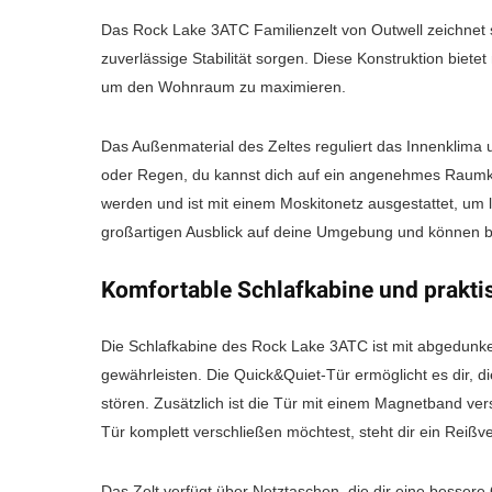
Das Rock Lake 3ATC Familienzelt von Outwell zeichnet si
zuverlässige Stabilität sorgen. Diese Konstruktion biete
um den Wohnraum zu maximieren.
Das Außenmaterial des Zeltes reguliert das Innenklima
oder Regen, du kannst dich auf ein angenehmes Raumkli
werden und ist mit einem Moskitonetz ausgestattet, um l
großartigen Ausblick auf deine Umgebung und können b
Komfortable Schlafkabine und prakti
Die Schlafkabine des Rock Lake 3ATC ist mit abgedunke
gewährleisten. Die Quick&Quiet-Tür ermöglicht es dir, d
stören. Zusätzlich ist die Tür mit einem Magnetband ve
Tür komplett verschließen möchtest, steht dir ein Reißv
Das Zelt verfügt über Netztaschen, die dir eine besser