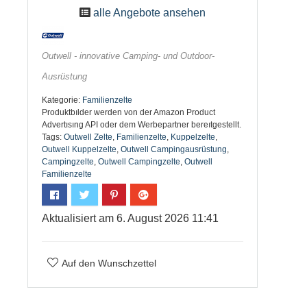
alle Angebote ansehen
Outwell - innovative Camping- und Outdoor-
Ausrüstung
Kategorie:
Familienzelte
Produktbılder werden von der Amazon Product
Advertısıng API oder dem Werbepartner bereıtgestellt.
Tags:
Outwell Zelte
,
Familienzelte
,
Kuppelzelte
,
Outwell Kuppelzelte
,
Outwell Campingausrüstung
,
Campingzelte
,
Outwell Campingzelte
,
Outwell
Familienzelte
Aktualisiert am 6. August 2026 11:41
Auf den Wunschzettel