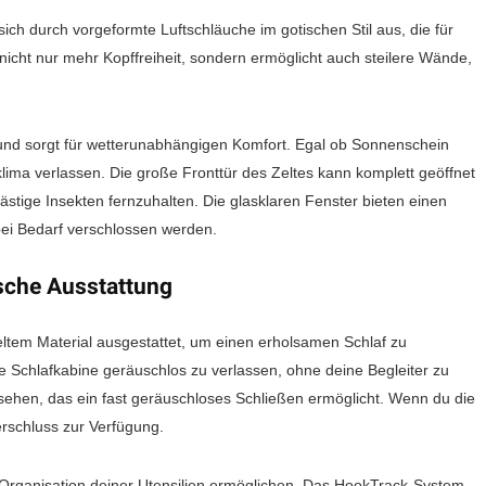
ch durch vorgeformte Luftschläuche im gotischen Stil aus, die für
t nicht nur mehr Kopffreiheit, sondern ermöglicht auch steilere Wände,
 und sorgt für wetterunabhängigen Komfort. Egal ob Sonnenschein
ma verlassen. Die große Fronttür des Zeltes kann komplett geöffnet
ästige Insekten fernzuhalten. Die glasklaren Fenster bieten einen
ei Bedarf verschlossen werden.
sche Ausstattung
ltem Material ausgestattet, um einen erholsamen Schlaf zu
ie Schlafkabine geräuschlos zu verlassen, ohne deine Begleiter zu
rsehen, das ein fast geräuschloses Schließen ermöglicht. Wenn du die
erschluss zur Verfügung.
e Organisation deiner Utensilien ermöglichen. Das HookTrack-System