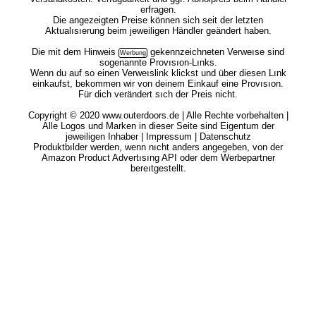
erfragen.
Die angezeigten Preise können sich seit der letzten
Aktualısıerung beim jeweiligen Händler geändert haben.
Die mit dem
Hinweis
gekennzeichneten Verweıse sind
sogenannte Provısıon-Lınks.
Wenn du auf so einen Verweıslink klickst und über diesen Lınk
einkaufst, bekommen wir von deinem Einkauf eine Provısıon.
Für dich verändert sıch der Preis nicht.
Copyright © 2020 www.outerdoors.de | Alle Rechte vorbehalten |
Alle Logos und Marken in dieser Seite sind Eigentum der
jeweiligen Inhaber |
Impressum
|
Datenschutz
Produktbılder werden, wenn nıcht anders angegeben, von der
Amazon Product Advertısıng API oder dem Werbepartner
bereıtgestellt.