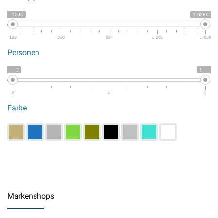
129€
1 638€
129
506
884
1 261
1 638
Personen
3
5
3
4
5
Farbe
Markenshops