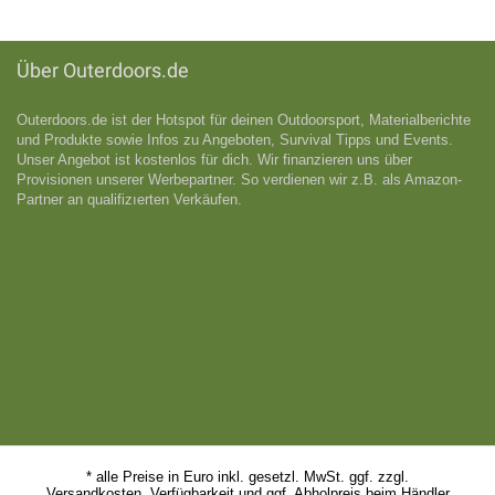
Über Outerdoors.de
Outerdoors.de ist der Hotspot für deinen Outdoorsport, Materialberichte
und Produkte sowie Infos zu Angeboten, Survival Tipps und Events.
Unser Angebot ist kostenlos für dich. Wir finanzieren uns über
Provisionen unserer Werbepartner. So verdienen wir z.B. als Amazon-
Partner an qualifizıerten Verkäufen.
* alle Preise in Euro inkl. gesetzl. MwSt. ggf. zzgl.
Versandkosten. Verfügbarkeit und ggf. Abholpreis beim Händler