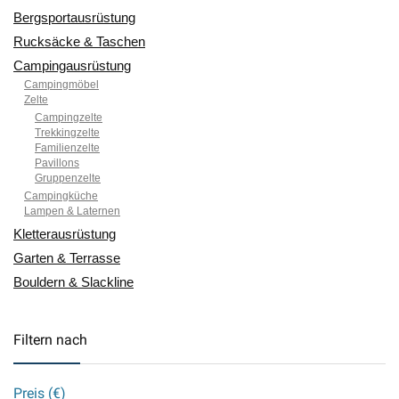
Bergsportausrüstung
Rucksäcke & Taschen
Campingausrüstung
Campingmöbel
Zelte
Campingzelte
Trekkingzelte
Familienzelte
Pavillons
Gruppenzelte
Campingküche
Lampen & Laternen
Kletterausrüstung
Garten & Terrasse
Bouldern & Slackline
Filtern nach
Preis (€)