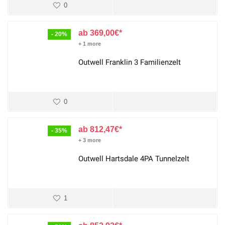
0
369,00
€
- 20%
+ 1 more
Outwell Franklin 3 Familienzelt
0
812,47
€
- 35%
+ 3 more
Outwell Hartsdale 4PA Tunnelzelt
1