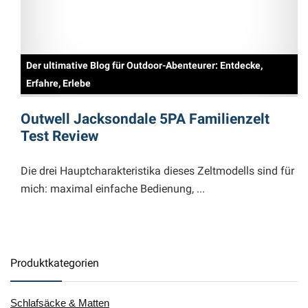
Der ultimative Blog für Outdoor-Abenteurer: Entdecke,
D
Erfahre, Erlebe
E
Outwell Jacksondale 5PA Familienzelt
O
Test Review
T
 für
Die drei Hauptcharakteristika dieses Zeltmodells sind für
Di
mich: maximal einfache Bedienung, ...
mi
Produktkategorien
Schlafsäcke & Matten