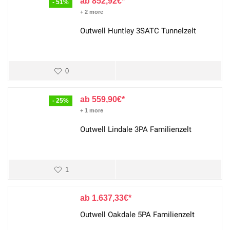
852,92
€
- 51%
+ 2 more
Outwell Huntley 3SATC Tunnelzelt
0
559,90
€
- 25%
+ 1 more
Outwell Lindale 3PA Familienzelt
1
1.637,33
€
Outwell Oakdale 5PA Familienzelt