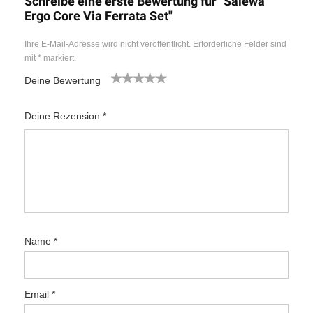
Schreibe eine erste Bewertung für "Salewa
Ergo Core Via Ferrata Set"
Ihre E-Mail-Adresse wird nicht veröffentlicht.
Erforderliche Felder sind
mit
*
markiert.
Deine Bewertung
1
2
3
4
5
Deine Rezension
*
Name
*
Email
*