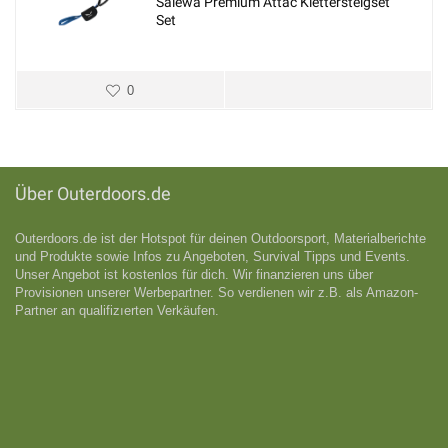
Salewa Premium Attac Klettersteigset
Set
0
Über Outerdoors.de
Outerdoors.de ist der Hotspot für deinen Outdoorsport, Materialberichte
und Produkte sowie Infos zu Angeboten, Survival Tipps und Events.
Unser Angebot ist kostenlos für dich. Wir finanzieren uns über
Provisionen unserer Werbepartner. So verdienen wir z.B. als Amazon-
Partner an qualifizıerten Verkäufen.