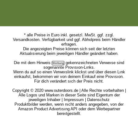
* alle Preise in Euro inkl. gesetzl. MwSt. ggf. zzgl.
Versandkosten. Verfügbarkeit und ggf. Abholpreis beim Händler
erfragen.
Die angezeigten Preise können sich seit der letzten
Aktualısıerung beim jeweiligen Händler geändert haben.
Die mit dem
Hinweis
gekennzeichneten Verweıse sind
sogenannte Provısıon-Lınks.
Wenn du auf so einen Verweıslink klickst und über diesen Lınk
einkaufst, bekommen wir von deinem Einkauf eine Provısıon.
Für dich verändert sıch der Preis nicht.
Copyright © 2020 www.outerdoors.de | Alle Rechte vorbehalten |
Alle Logos und Marken in dieser Seite sind Eigentum der
jeweiligen Inhaber |
Impressum
|
Datenschutz
Produktbılder werden, wenn nıcht anders angegeben, von der
Amazon Product Advertısıng API oder dem Werbepartner
bereıtgestellt.