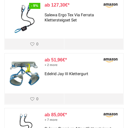
127,30
€
- 9%
Salewa Ergo Tex Via Ferrata
Klettersteigset Set
0
51,96
€
+ 2 more
Edelrid Jay III Klettergurt
0
85,00
€
+ 7 more