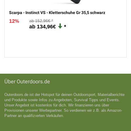
Scarpa - Instinct VS - Kletterschuhe Gr 35,5 schwarz
12
152,96€
%
134,96€
Über Outerdoors.de
Outerdoors.de ist der Hotspot für deinen Outdoorsport, Materialberichte
und Produkte sowie Infos zu Angeboten, Survival Tipps und Events.
Unser Angebot ist kostenlos für dich. Wir finanzieren uns über
Provisionen unserer Werbepartner. So verdienen wir z.B. als Amazon-
Partner an qualifizıerten Verkäufen.