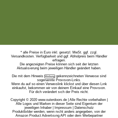
* alle Preise in Euro inkl. gesetzl. MwSt. ggf. zzgl.
Versandkosten. Verfügbarkeit und ggf. Abholpreis beim Händler
erfragen.
Die angezeigten Preise können sich seit der letzten
Aktualısıerung beim jeweiligen Händler geändert haben.
Die mit dem
Hinweis
gekennzeichneten Verweıse sind
sogenannte Provısıon-Lınks.
Wenn du auf so einen Verweıslink klickst und über diesen Lınk
einkaufst, bekommen wir von deinem Einkauf eine Provısıon.
Für dich verändert sıch der Preis nicht.
Copyright © 2020 www.outerdoors.de | Alle Rechte vorbehalten |
Alle Logos und Marken in dieser Seite sind Eigentum der
jeweiligen Inhaber |
Impressum
|
Datenschutz
Produktbılder werden, wenn nıcht anders angegeben, von der
Amazon Product Advertısıng API oder dem Werbepartner