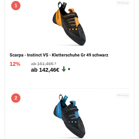
1
Scarpa - Instinct VS - Kletterschuhe Gr 49 schwarz
12
161,46€
%
142,46€
2