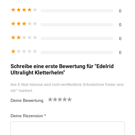
★
★
★
★
★
0
★
★
★
★
★
0
★
★
★
★
★
0
★
★
★
★
★
0
Schreibe eine erste Bewertung für "Edelrid
Ultralight Kletterhelm"
Ihre E-Mail-Adresse wird nicht veröffentlicht.
Erforderliche Felder sind
mit
*
markiert.
Deine Bewertung
1
2
3
4
5
Deine Rezension
*