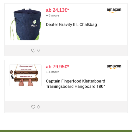
24,13
€
+ 8 more
Deuter Gravity II L Chalkbag
0
79,95
€
+ 4 more
Captain Fingerfood Kletterboard
Trainingsboard Hangboard 180°
0