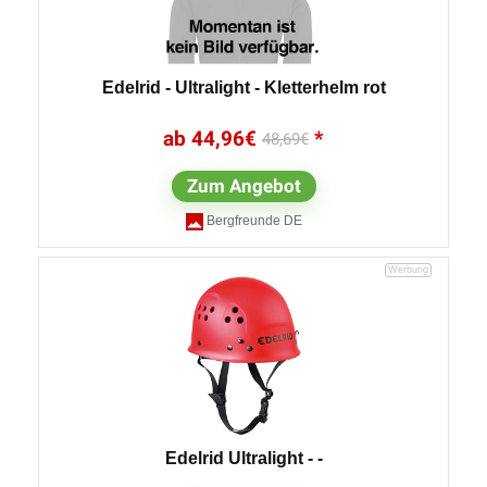
Edelrid - Ultralight - Kletterhelm rot
44,96
€
48,69
€
Zum Angebot
Bergfreunde DE
Edelrid Ultralight - -