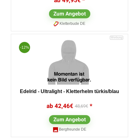
49,95
€
Zum Angebot
Kletterbude DE
-12%
Edelrid - Ultralight - Kletterhelm türkis/blau
42,46
€
48,69
€
Zum Angebot
Bergfreunde DE