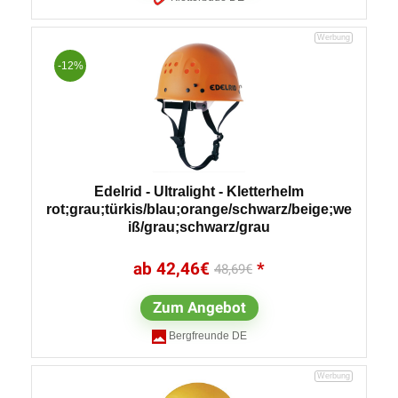
-12%
Edelrid - Ultralight - Kletterhelm
rot;grau;türkis/blau;orange/schwarz/beige;we
iß/grau;schwarz/grau
42,46
€
48,69
€
Zum Angebot
Bergfreunde DE