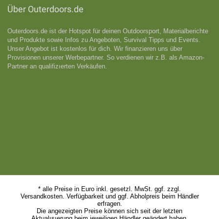
Über Outerdoors.de
Outerdoors.de ist der Hotspot für deinen Outdoorsport, Materialberichte
und Produkte sowie Infos zu Angeboten, Survival Tipps und Events.
Unser Angebot ist kostenlos für dich. Wir finanzieren uns über
Provisionen unserer Werbepartner. So verdienen wir z.B. als Amazon-
Partner an qualifizıerten Verkäufen.
* alle Preise in Euro inkl. gesetzl. MwSt. ggf. zzgl.
Versandkosten. Verfügbarkeit und ggf. Abholpreis beim Händler
erfragen.
Die angezeigten Preise können sich seit der letzten
Aktualısıerung beim jeweiligen Händler geändert haben.