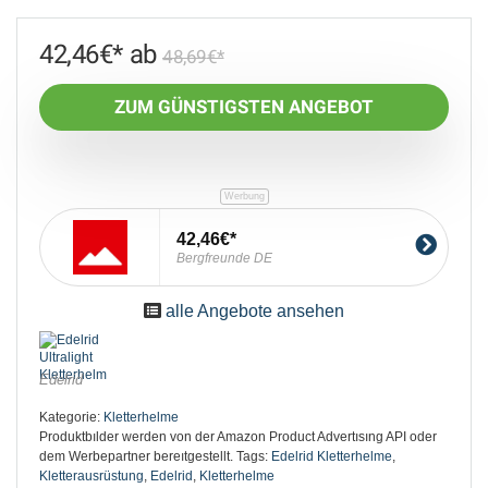
42,46
€
48,69
€
ZUM GÜNSTIGSTEN ANGEBOT
42,46€
Bergfreunde DE
alle Angebote ansehen
Edelrid
Kategorie:
Kletterhelme
Produktbılder werden von der Amazon Product Advertısıng API oder
dem Werbepartner bereıtgestellt.
Tags:
Edelrid Kletterhelme
,
Kletterausrüstung
,
Edelrid
,
Kletterhelme