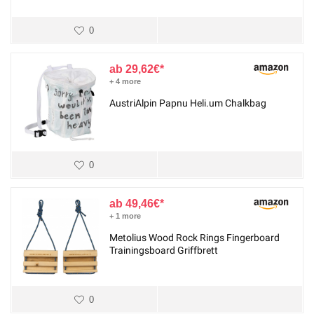
0
29,62
€
+ 4 more
AustriAlpin Papnu Heli.um Chalkbag
0
49,46
€
+ 1 more
Metolius Wood Rock Rings Fingerboard
Trainingsboard Griffbrett
0