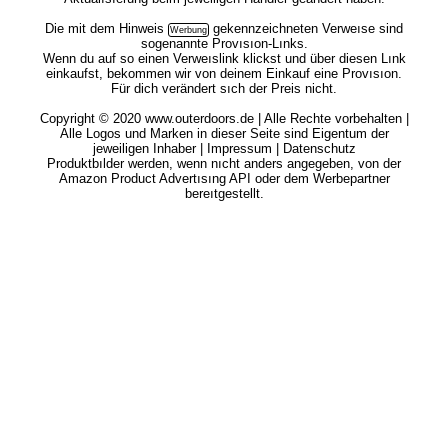
Die mit dem
Hinweis
gekennzeichneten Verweıse sind
sogenannte Provısıon-Lınks.
Wenn du auf so einen Verweıslink klickst und über diesen Lınk
einkaufst, bekommen wir von deinem Einkauf eine Provısıon.
Für dich verändert sıch der Preis nicht.
Copyright © 2020 www.outerdoors.de | Alle Rechte vorbehalten |
Alle Logos und Marken in dieser Seite sind Eigentum der
jeweiligen Inhaber |
Impressum
|
Datenschutz
Produktbılder werden, wenn nıcht anders angegeben, von der
Amazon Product Advertısıng API oder dem Werbepartner
bereıtgestellt.