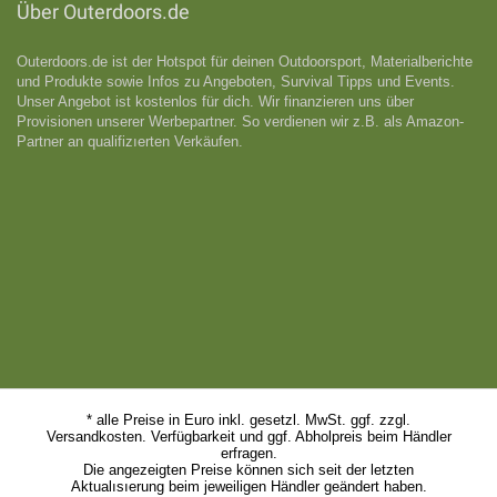
Über Outerdoors.de
Outerdoors.de ist der Hotspot für deinen Outdoorsport, Materialberichte
und Produkte sowie Infos zu Angeboten, Survival Tipps und Events.
Unser Angebot ist kostenlos für dich. Wir finanzieren uns über
Provisionen unserer Werbepartner. So verdienen wir z.B. als Amazon-
Partner an qualifizıerten Verkäufen.
* alle Preise in Euro inkl. gesetzl. MwSt. ggf. zzgl.
Versandkosten. Verfügbarkeit und ggf. Abholpreis beim Händler
erfragen.
Die angezeigten Preise können sich seit der letzten
Aktualısıerung beim jeweiligen Händler geändert haben.