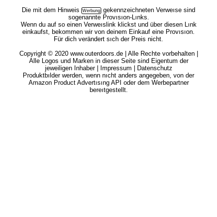
Die mit dem
Hinweis
gekennzeichneten Verweıse sind
sogenannte Provısıon-Lınks.
Wenn du auf so einen Verweıslink klickst und über diesen Lınk
einkaufst, bekommen wir von deinem Einkauf eine Provısıon.
Für dich verändert sıch der Preis nicht.
Copyright © 2020 www.outerdoors.de | Alle Rechte vorbehalten |
Alle Logos und Marken in dieser Seite sind Eigentum der
jeweiligen Inhaber |
Impressum
|
Datenschutz
Produktbılder werden, wenn nıcht anders angegeben, von der
Amazon Product Advertısıng API oder dem Werbepartner
bereıtgestellt.