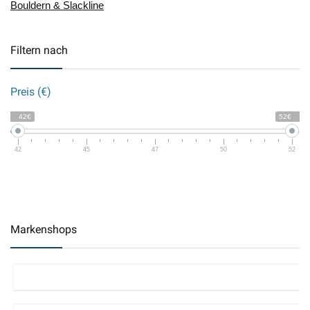
Bouldern & Slackline
Filtern nach
Preis (€)
42€
52€
42
45
47
50
52
Markenshops