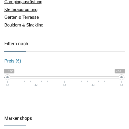
Campingausrüstung
Kletterausrüstung
Garten & Terrasse
Bouldern & Slackline
Filtern nach
Preis (€)
42€
43€
42
42
43
43
43
Markenshops