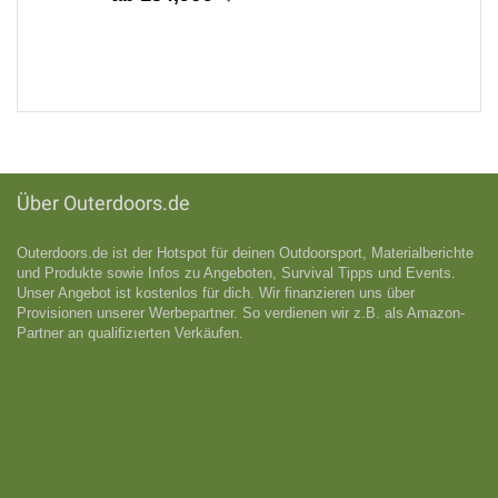
Über Outerdoors.de
Outerdoors.de ist der Hotspot für deinen Outdoorsport, Materialberichte
und Produkte sowie Infos zu Angeboten, Survival Tipps und Events.
Unser Angebot ist kostenlos für dich. Wir finanzieren uns über
Provisionen unserer Werbepartner. So verdienen wir z.B. als Amazon-
Partner an qualifizıerten Verkäufen.