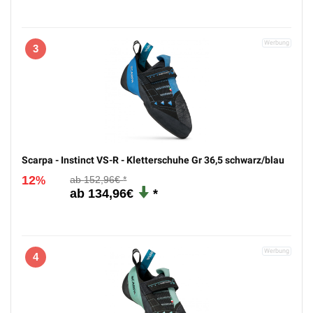
3
Scarpa - Instinct VS-R - Kletterschuhe Gr 36,5 schwarz/blau
12
152,96€
%
134,96€
4