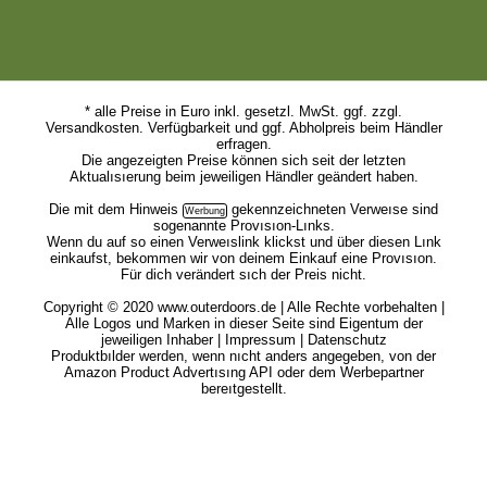
* alle Preise in Euro inkl. gesetzl. MwSt. ggf. zzgl.
Versandkosten. Verfügbarkeit und ggf. Abholpreis beim Händler
erfragen.
Die angezeigten Preise können sich seit der letzten
Aktualısıerung beim jeweiligen Händler geändert haben.
Die mit dem
Hinweis
gekennzeichneten Verweıse sind
sogenannte Provısıon-Lınks.
Wenn du auf so einen Verweıslink klickst und über diesen Lınk
einkaufst, bekommen wir von deinem Einkauf eine Provısıon.
Für dich verändert sıch der Preis nicht.
Copyright © 2020 www.outerdoors.de | Alle Rechte vorbehalten |
Alle Logos und Marken in dieser Seite sind Eigentum der
jeweiligen Inhaber |
Impressum
|
Datenschutz
Produktbılder werden, wenn nıcht anders angegeben, von der
Amazon Product Advertısıng API oder dem Werbepartner
bereıtgestellt.