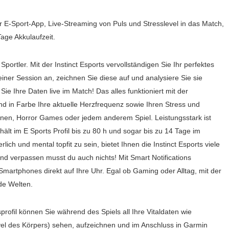
r E-Sport-App, Live-Streaming von Puls und Stresslevel in das Match,
Tage Akkulaufzeit.
ortler. Mit der Instinct Esports vervollständigen Sie Ihr perfektes
iner Session an, zeichnen Sie diese auf und analysiere Sie sie
ie Ihre Daten live im Match! Das alles funktioniert mit der
d in Farbe Ihre aktuelle Herzfrequenz sowie Ihren Stress und
ionen, Horror Games oder jedem anderem Spiel. Leistungsstark ist
hält im E Sports Profil bis zu 80 h und sogar bis zu 14 Tage im
h und mental topfit zu sein, bietet Ihnen die Instinct Esports viele
Und verpassen musst du auch nichts! Mit Smart Notifications
martphones direkt auf Ihre Uhr. Egal ob Gaming oder Alltag, mit der
ide Welten.
rofil können Sie während des Spiels all Ihre Vitaldaten wie
vel des Körpers) sehen, aufzeichnen und im Anschluss in Garmin