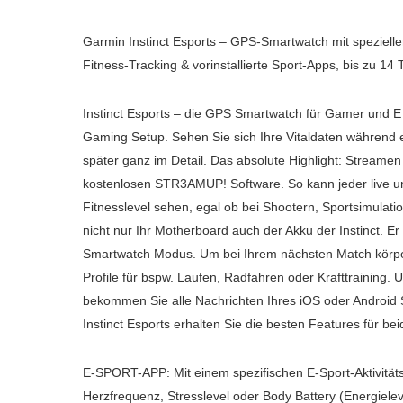
Garmin Instinct Esports – GPS-Smartwatch mit spezielle
Fitness-Tracking & vorinstallierte Sport-Apps, bis zu 14 
Instinct Esports – die GPS Smartwatch für Gamer und E Sp
Gaming Setup. Sehen Sie sich Ihre Vitaldaten während e
später ganz im Detail. Das absolute Highlight: Streamen S
kostenlosen STR3AMUP! Software. So kann jeder live un
Fitnesslevel sehen, egal ob bei Shootern, Sportsimulat
nicht nur Ihr Motherboard auch der Akku der Instinct. Er 
Smartwatch Modus. Um bei Ihrem nächsten Match körperlic
Profile für bspw. Laufen, Radfahren oder Krafttraining. 
bekommen Sie alle Nachrichten Ihres iOS oder Android S
Instinct Esports erhalten Sie die besten Features für be
E-SPORT-APP: Mit einem spezifischen E-Sport-Aktivitätsp
Herzfrequenz, Stresslevel oder Body Battery (Energiele