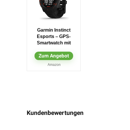
Garmin Instinct
Esports – GPS-
Smartwatch mit
spezieller E-Sport-
Zum Angebot
App, Live-
Streaming von Puls
Amazon
und...
Kundenbewertungen