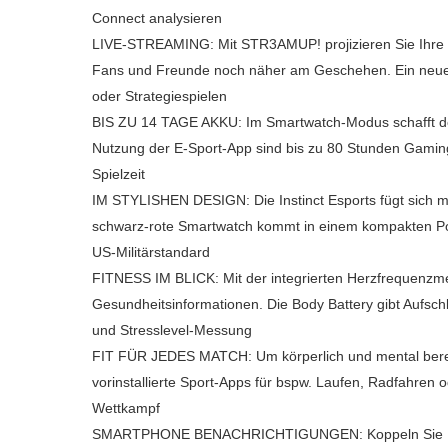
Connect analysieren
LIVE-STREAMING: Mit STR3AMUP! projizieren Sie Ihre akt
Fans und Freunde noch näher am Geschehen. Ein neues 
oder Strategiespielen
BIS ZU 14 TAGE AKKU: Im Smartwatch-Modus schafft der 
Nutzung der E-Sport-App sind bis zu 80 Stunden Gamin
Spielzeit
IM STYLISHEN DESIGN: Die Instinct Esports fügt sich mit
schwarz-rote Smartwatch kommt in einem kompakten Pol
US-Militärstandard
FITNESS IM BLICK: Mit der integrierten Herzfrequenzm
Gesundheitsinformationen. Die Body Battery gibt Aufsch
und Stresslevel-Messung
FIT FÜR JEDES MATCH: Um körperlich und mental bereit 
vorinstallierte Sport-Apps für bspw. Laufen, Radfahren od
Wettkampf
SMARTPHONE BENACHRICHTIGUNGEN: Koppeln Sie Ihre 