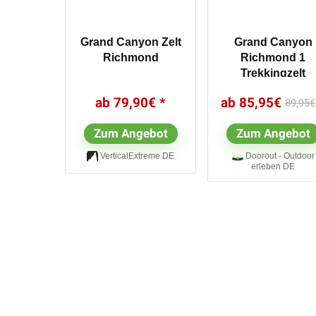
Grand Canyon Zelt
Grand Canyon
Richmond
Richmond 1
Trekkingzelt
grün,capulet oliv
79,90
€
85,95
€
89,95
€
Zum Angebot
Zum Angebot
VerticalExtreme DE
Doorout - Outdoor
erleben DE