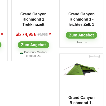
Grand Canyon
Grand Canyon
Richmond 1
Richmond 1 -
Trekkingzelt
leichtes Zelt, 1
e
blau,blue grass
Person, für
74,95
€
89,95
€
Zum Angebot
Trekking,
Camping,...
Amazon
Zum Angebot
Doorout - Outdoor
erleben DE
Grand Canyon
Richmond 1 -