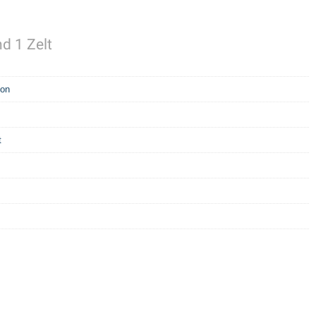
d 1 Zelt
yon
t