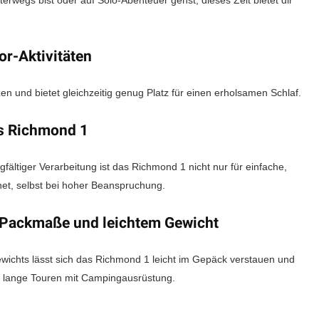
rwegs bist oder auf Solo-Abenteuer gehst, dieses Zelt bietet dir
or-Aktivitäten
en und bietet gleichzeitig genug Platz für einen erholsamen Schlaf.
es Richmond 1
ältiger Verarbeitung ist das Richmond 1 nicht nur für einfache,
et, selbst bei hoher Beanspruchung.
er Packmaße und leichtem Gewicht
ichts lässt sich das Richmond 1 leicht im Gepäck verstauen und
ie lange Touren mit Campingausrüstung.