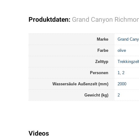
Produktdaten:
Grand Canyon Richmon
Marke
Grand Can
Farbe
olive
Zelttyp
Trekkingzel
Personen
1
,
2
Wassersäule Außenzelt (mm)
2000
Gewicht (kg)
2
Videos