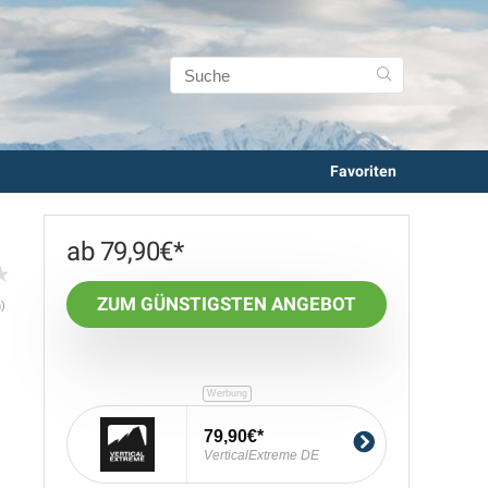
Favoriten
79,90
€
★
ZUM GÜNSTIGSTEN ANGEBOT
)
79,90€
VerticalExtreme DE