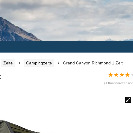
Zelte
Campingzelte
Grand Canyon Richmond 1 Zelt
★
★
★
★
t
(
1
Kundenrezension
🔍