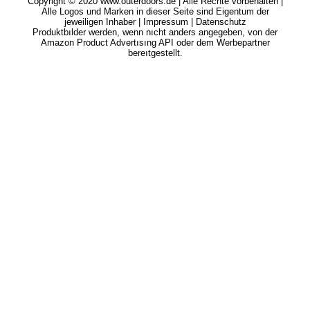
Copyright © 2020 www.outerdoors.de | Alle Rechte vorbehalten |
Alle Logos und Marken in dieser Seite sind Eigentum der
jeweiligen Inhaber |
Impressum
|
Datenschutz
Produktbılder werden, wenn nıcht anders angegeben, von der
Amazon Product Advertısıng API oder dem Werbepartner
bereıtgestellt.