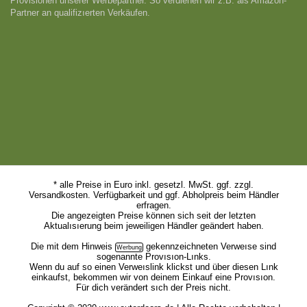
Provisionen unserer Werbepartner. So verdienen wir z.B. als Amazon-
Partner an qualifizıerten Verkäufen.
* alle Preise in Euro inkl. gesetzl. MwSt. ggf. zzgl.
Versandkosten. Verfügbarkeit und ggf. Abholpreis beim Händler
erfragen.
Die angezeigten Preise können sich seit der letzten
Aktualısıerung beim jeweiligen Händler geändert haben.
Die mit dem
Hinweis
gekennzeichneten Verweıse sind
sogenannte Provısıon-Lınks.
Wenn du auf so einen Verweıslink klickst und über diesen Lınk
einkaufst, bekommen wir von deinem Einkauf eine Provısıon.
Für dich verändert sıch der Preis nicht.