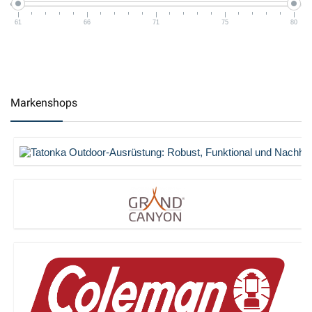
61
66
71
75
80
Markenshops