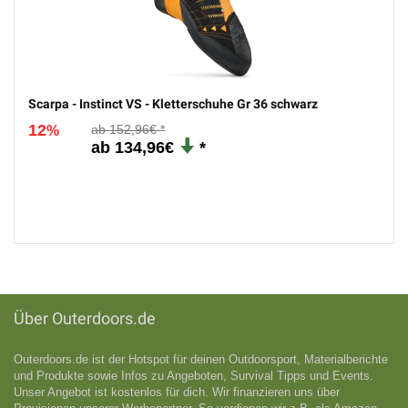
Scarpa - Instinct VS - Kletterschuhe Gr 36 schwarz
12
152,96€
%
134,96€
Über Outerdoors.de
Outerdoors.de ist der Hotspot für deinen Outdoorsport, Materialberichte
und Produkte sowie Infos zu Angeboten, Survival Tipps und Events.
Unser Angebot ist kostenlos für dich. Wir finanzieren uns über