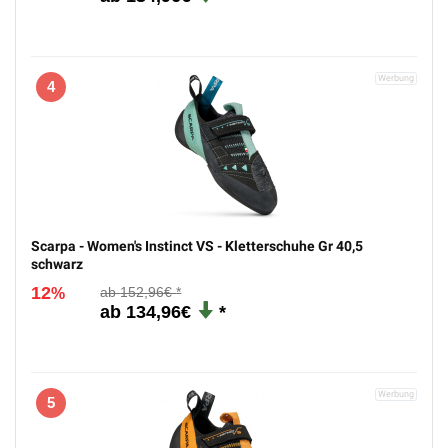
4
Scarpa - Women's Instinct VS - Kletterschuhe Gr 40,5
schwarz
12
152,96€
%
134,96€
5