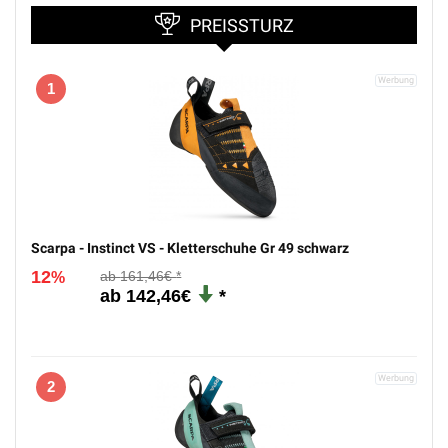
PREISSTURZ
1
Scarpa - Instinct VS - Kletterschuhe Gr 49 schwarz
12
161,46€
%
142,46€
2