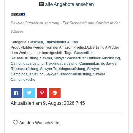
alle Angebote ansehen
Sawyer Outdoor-Ausrüstung - Für Sicherheit und Komfort in der
Wildnis
Kategorie:
Flaschen, Trinkbehälter & Filter
Produktbılder werden von der Amazon Product Advertısıng API oder
dem Werbepartner bereıtgestellt.
Tags:
Wasserfilter
,
Reiseausrüstung
,
Sawyer
,
Sawyer Wasserfilter
,
Outdoor-Ausrüstung
,
Campingausrüstung
,
Trekkingausrüstung
,
Campingküche
,
Sawyer
Reiseausrüstung
,
Sawyer Trekkingausrüstung
,
Sawyer
Campingausrüstung
,
Sawyer Outdoor-Ausrüstung
,
Sawyer
Campingküche
Aktualisiert am 9. August 2026 7:45
Auf den Wunschzettel