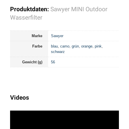
Produktdaten:
Sawyer MINI Outdoor
Wasserfilter
Marke
Sawyer
Farbe
blau
,
camo
,
grün
,
orange
,
pink
,
schwarz
Gewicht (g)
56
Videos