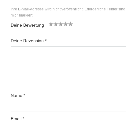
Ihre E-Mail-Adresse wird nicht veröffentlicht.
Erforderliche Felder sind
mit
*
markiert.
Deine Bewertung
1
2
3
4
5
Deine Rezension
*
Name
*
Email
*