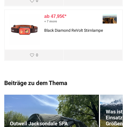
0
47,95
€
+ 7 more
Black Diamond ReVolt Stirnlampe
0
Beiträge zu dem Thema
Was ist 
Einsatzb
Outwell Jacksondale 5PA
Größen f