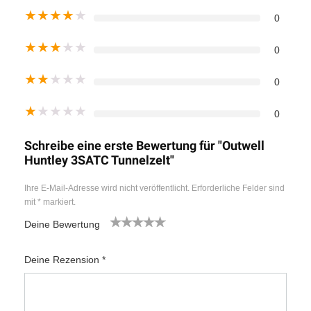
★
★
★
★
★
0
★
★
★
★
★
0
★
★
★
★
★
0
★
★
★
★
★
0
Schreibe eine erste Bewertung für "Outwell
Huntley 3SATC Tunnelzelt"
Ihre E-Mail-Adresse wird nicht veröffentlicht.
Erforderliche Felder sind
mit
*
markiert.
Deine Bewertung
1
2
3
4
5
Deine Rezension
*