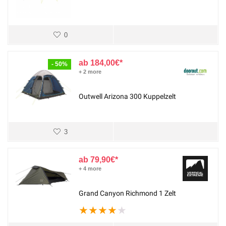
0
184,00
€
- 50%
+ 2 more
Outwell Arizona 300 Kuppelzelt
3
79,90
€
+ 4 more
Grand Canyon Richmond 1 Zelt
★
★
★
★
★