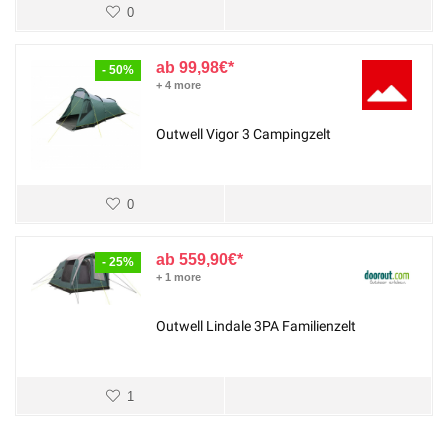
0
99,98
€
- 50%
+ 4 more
Outwell Vigor 3 Campingzelt
0
559,90
€
- 25%
+ 1 more
Outwell Lindale 3PA Familienzelt
1