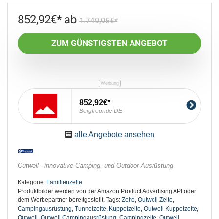
852,92
€
1.749,95
€
ZUM GÜNSTIGSTEN ANGEBOT
852,92€
Bergfreunde DE
alle Angebote ansehen
Outwell - innovative Camping- und Outdoor-Ausrüstung
Kategorie:
Familienzelte
Produktbılder werden von der Amazon Product Advertısıng API oder
dem Werbepartner bereıtgestellt.
Tags:
Zelte
,
Outwell Zelte
,
Campingausrüstung
,
Tunnelzelte
,
Kuppelzelte
,
Outwell Kuppelzelte
,
Outwell
,
Outwell Campingausrüstung
,
Campingzelte
,
Outwell