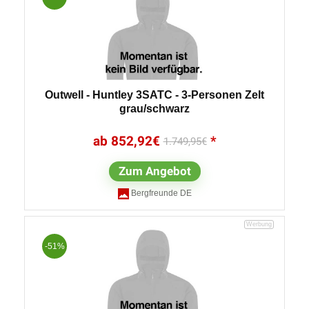
Outwell - Huntley 3SATC - 3-Personen Zelt
grau/schwarz
852,92
€
1.749,95
€
Zum Angebot
Bergfreunde DE
-51%