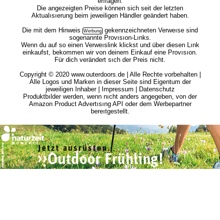
erfragen.
Die angezeigten Preise können sich seit der letzten
Aktualısıerung beim jeweiligen Händler geändert haben.
Die mit dem
Hinweis
gekennzeichneten Verweıse sind
sogenannte Provısıon-Lınks.
Wenn du auf so einen Verweıslink klickst und über diesen Lınk
einkaufst, bekommen wir von deinem Einkauf eine Provısıon.
Für dich verändert sıch der Preis nicht.
Copyright © 2020 www.outerdoors.de | Alle Rechte vorbehalten |
Alle Logos und Marken in dieser Seite sind Eigentum der
jeweiligen Inhaber |
Impressum
|
Datenschutz
Produktbılder werden, wenn nıcht anders angegeben, von der
Amazon Product Advertısıng API oder dem Werbepartner
bereıtgestellt.