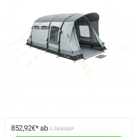
852,92
€
1.749,95
€