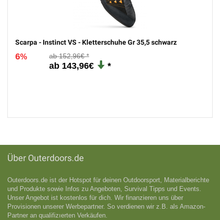
Scarpa - Instinct VS - Kletterschuhe Gr 35,5 schwarz
6
152,96€
%
143,96€
Über Outerdoors.de
Outerdoors.de ist der Hotspot für deinen Outdoorsport, Materialberichte
und Produkte sowie Infos zu Angeboten, Survival Tipps und Events.
Unser Angebot ist kostenlos für dich. Wir finanzieren uns über
Provisionen unserer Werbepartner. So verdienen wir z.B. als Amazon-
Partner an qualifizıerten Verkäufen.