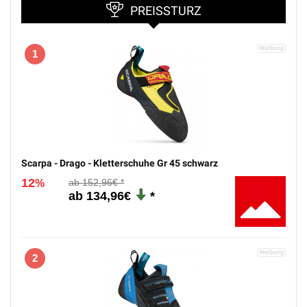
PREISSTURZ
1
Scarpa - Drago - Kletterschuhe Gr 45 schwarz
12
152,96€
%
134,96€
2