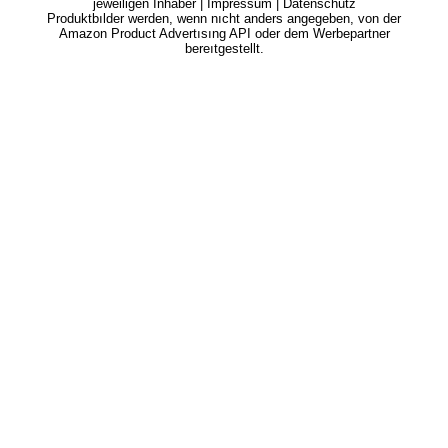
jeweiligen Inhaber |
Impressum
|
Datenschutz
Produktbılder werden, wenn nıcht anders angegeben, von der
Amazon Product Advertısıng API oder dem Werbepartner
bereıtgestellt.