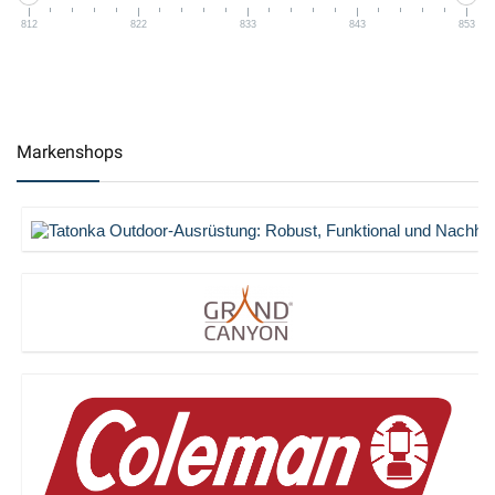
812
822
833
843
853
Markenshops