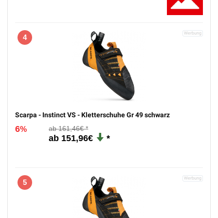
4
Scarpa - Instinct VS - Kletterschuhe Gr 49 schwarz
6
161,46€
%
151,96€
5