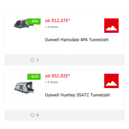
812,47
€
- 35%
+ 3 more
Outwell Hartsdale 4PA Tunnelzelt
1
852,92
€
- 51%
+ 2 more
Outwell Huntley 3SATC Tunnelzelt
0