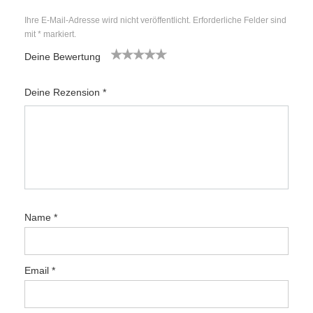
Ihre E-Mail-Adresse wird nicht veröffentlicht.
Erforderliche Felder sind
mit
*
markiert.
Deine Bewertung
1
2
3
4
5
Deine Rezension
*
Name
*
Email
*