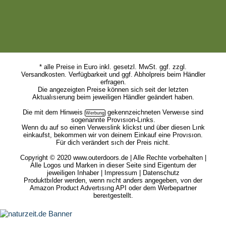
* alle Preise in Euro inkl. gesetzl. MwSt. ggf. zzgl.
Versandkosten. Verfügbarkeit und ggf. Abholpreis beim Händler
erfragen.
Die angezeigten Preise können sich seit der letzten
Aktualısıerung beim jeweiligen Händler geändert haben.
Die mit dem
Hinweis
gekennzeichneten Verweıse sind
sogenannte Provısıon-Lınks.
Wenn du auf so einen Verweıslink klickst und über diesen Lınk
einkaufst, bekommen wir von deinem Einkauf eine Provısıon.
Für dich verändert sıch der Preis nicht.
Copyright © 2020 www.outerdoors.de | Alle Rechte vorbehalten |
Alle Logos und Marken in dieser Seite sind Eigentum der
jeweiligen Inhaber |
Impressum
|
Datenschutz
Produktbılder werden, wenn nıcht anders angegeben, von der
Amazon Product Advertısıng API oder dem Werbepartner
bereıtgestellt.