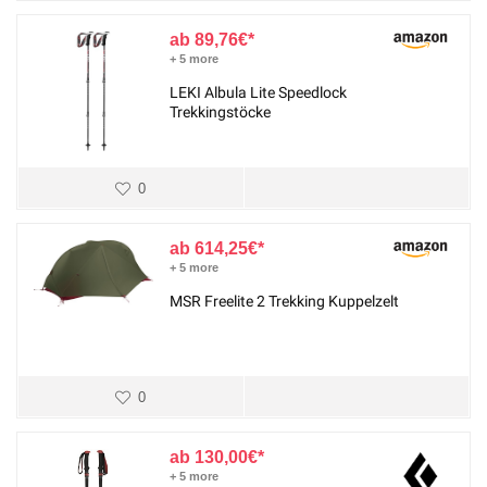
89,76
€
+ 5 more
LEKI Albula Lite Speedlock
Trekkingstöcke
0
614,25
€
+ 5 more
MSR Freelite 2 Trekking Kuppelzelt
0
130,00
€
+ 5 more