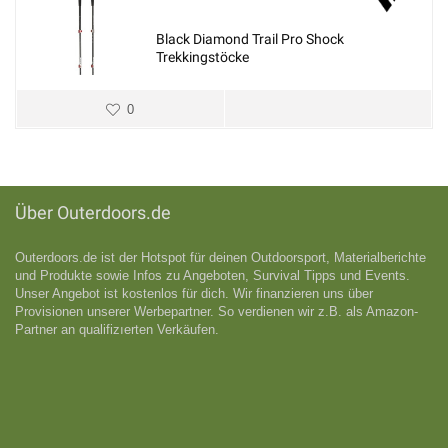
Black Diamond Trail Pro Shock
Trekkingstöcke
0
Über Outerdoors.de
Outerdoors.de ist der Hotspot für deinen Outdoorsport, Materialberichte
und Produkte sowie Infos zu Angeboten, Survival Tipps und Events.
Unser Angebot ist kostenlos für dich. Wir finanzieren uns über
Provisionen unserer Werbepartner. So verdienen wir z.B. als Amazon-
Partner an qualifizıerten Verkäufen.