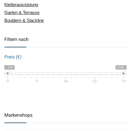
Kletterausrüstung
Garten & Terrasse
Bouldern & Slackline
Filtern nach
Preis (€)
37€
170€
37
70
104
137
170
Markenshops