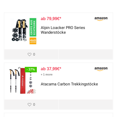
79,99
€
Alpin Loacker PRO Series
Wanderstöcke
0
37,99
€
- 37%
+ 1 more
Atacama Carbon Trekkingstöcke
0