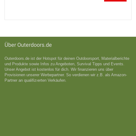
Über Outerdoors.de
Outerdoors.de ist der Hotspot für deinen Outdoorsport, Materialberichte
und Produkte sowie Infos zu Angeboten, Survival Tipps und Events.
Unser Angebot ist kostenlos für dich. Wir finanzieren uns über
Provisionen unserer Werbepartner. So verdienen wir z.B. als Amazon-
Partner an qualifizıerten Verkäufen.