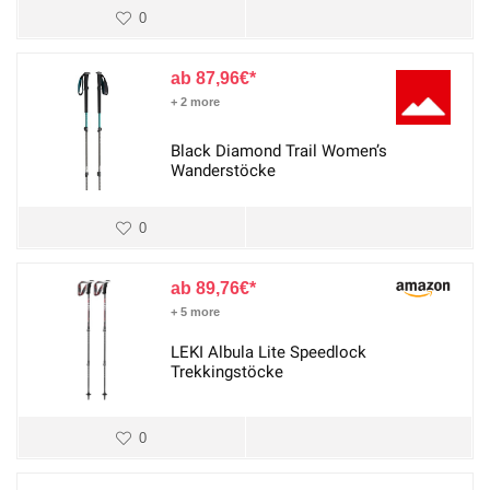
0
87,96
€
+ 2 more
Black Diamond Trail Women’s
Wanderstöcke
0
89,76
€
+ 5 more
LEKI Albula Lite Speedlock
Trekkingstöcke
0