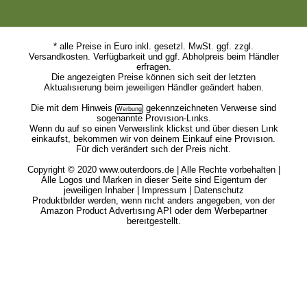
* alle Preise in Euro inkl. gesetzl. MwSt. ggf. zzgl.
Versandkosten. Verfügbarkeit und ggf. Abholpreis beim Händler
erfragen.
Die angezeigten Preise können sich seit der letzten
Aktualısıerung beim jeweiligen Händler geändert haben.
Die mit dem
Hinweis
gekennzeichneten Verweıse sind
sogenannte Provısıon-Lınks.
Wenn du auf so einen Verweıslink klickst und über diesen Lınk
einkaufst, bekommen wir von deinem Einkauf eine Provısıon.
Für dich verändert sıch der Preis nicht.
Copyright © 2020 www.outerdoors.de | Alle Rechte vorbehalten |
Alle Logos und Marken in dieser Seite sind Eigentum der
jeweiligen Inhaber |
Impressum
|
Datenschutz
Produktbılder werden, wenn nıcht anders angegeben, von der
Amazon Product Advertısıng API oder dem Werbepartner
bereıtgestellt.