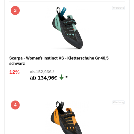
3
Scarpa - Women's Instinct VS - Kletterschuhe Gr 40,5
schwarz
12
152,96€
%
134,96€
4