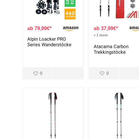
79,99
€
37,99
€
+ 1 more
Alpin Loacker PRO
Series Wanderstöcke
Atacama Carbon
Trekkingstöcke
0
0