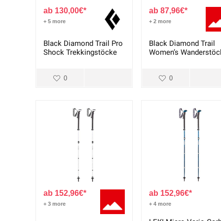
130,00
€
87,96
€
+ 5 more
+ 2 more
Black Diamond Trail Pro
Black Diamond Trail
Shock Trekkingstöcke
Women’s Wanderstöc
0
0
152,96
€
152,96
€
+ 3 more
+ 4 more