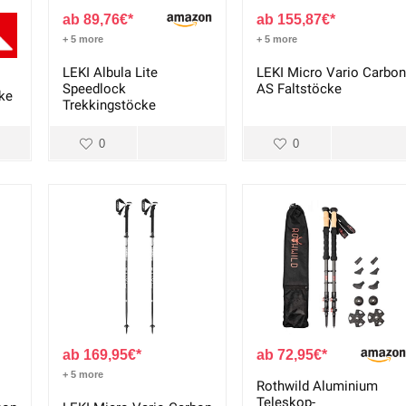
89,76
€
155,87
€
+ 5 more
+ 5 more
LEKI Albula Lite
LEKI Micro Vario Carbon
Speedlock
AS Faltstöcke
ke
Trekkingstöcke
0
0
169,95
€
72,95
€
+ 5 more
Rothwild Aluminium
Teleskop-