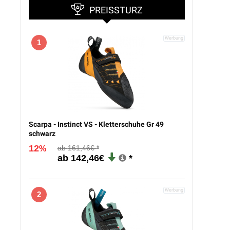
PREISSTURZ
1
Scarpa - Instinct VS - Kletterschuhe Gr 49
schwarz
12
161,46€
%
142,46€
2