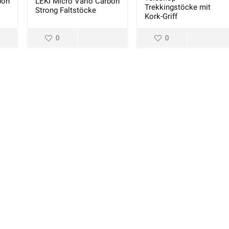
bon
LEKI Micro Vario Carbon
Trekkingstöcke mit
Strong Faltstöcke
Kork-Griff
0
0