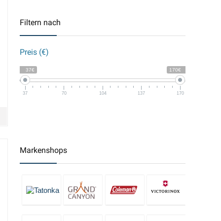
Filtern nach
Preis (€)
37€
170€
37
70
104
137
170
Markenshops