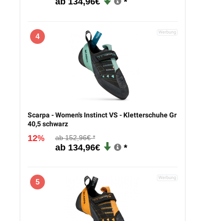
134,96€
4
Scarpa - Women's Instinct VS - Kletterschuhe Gr
40,5 schwarz
12
152,96€
%
134,96€
5