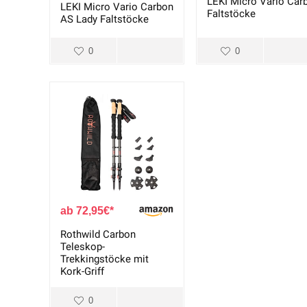
LEKI Micro Vario Car
LEKI Micro Vario Carbon
Faltstöcke
AS Lady Faltstöcke
0
0
72,95
€
Rothwild Carbon
Teleskop-
Trekkingstöcke mit
Kork-Griff
0