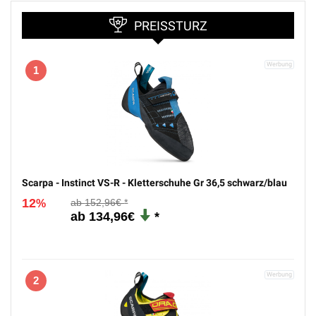
PREISSTURZ
1
Scarpa - Instinct VS-R - Kletterschuhe Gr 36,5 schwarz/blau
12
152,96€
%
134,96€
2