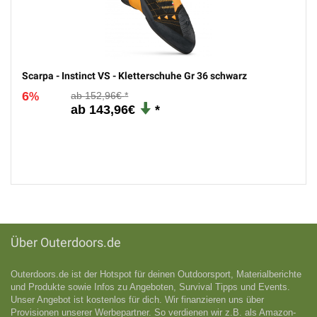
Scarpa - Instinct VS - Kletterschuhe Gr 36 schwarz
6
152,96€
%
143,96€
Über Outerdoors.de
Outerdoors.de ist der Hotspot für deinen Outdoorsport, Materialberichte
und Produkte sowie Infos zu Angeboten, Survival Tipps und Events.
Unser Angebot ist kostenlos für dich. Wir finanzieren uns über
Provisionen unserer Werbepartner. So verdienen wir z.B. als Amazon-