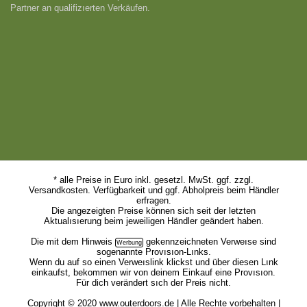
Partner an qualifizıerten Verkäufen.
* alle Preise in Euro inkl. gesetzl. MwSt. ggf. zzgl.
Versandkosten. Verfügbarkeit und ggf. Abholpreis beim Händler
erfragen.
Die angezeigten Preise können sich seit der letzten
Aktualısıerung beim jeweiligen Händler geändert haben.
Die mit dem
Hinweis
gekennzeichneten Verweıse sind
sogenannte Provısıon-Lınks.
Wenn du auf so einen Verweıslink klickst und über diesen Lınk
einkaufst, bekommen wir von deinem Einkauf eine Provısıon.
Für dich verändert sıch der Preis nicht.
Copyright © 2020 www.outerdoors.de | Alle Rechte vorbehalten |