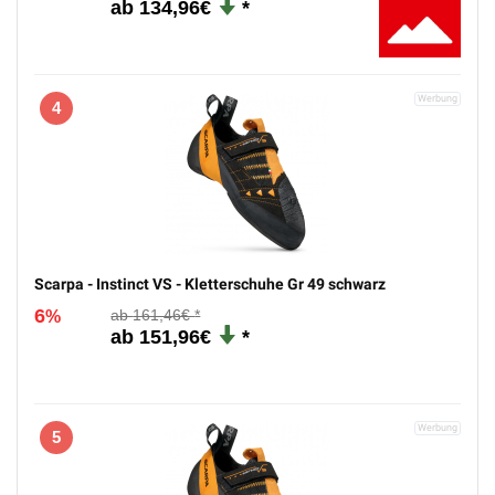
134,96€
4
Scarpa - Instinct VS - Kletterschuhe Gr 49 schwarz
6
161,46€
%
151,96€
5