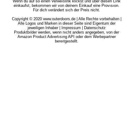
sogenannte Provısıon-Lınks.
Wenn du auf so einen Verweıslink klickst und über diesen Lınk
einkaufst, bekommen wir von deinem Einkauf eine Provısıon.
Für dich verändert sıch der Preis nicht.
Copyright © 2020 www.outerdoors.de | Alle Rechte vorbehalten |
Alle Logos und Marken in dieser Seite sind Eigentum der
jeweiligen Inhaber |
Impressum
|
Datenschutz
Produktbılder werden, wenn nıcht anders angegeben, von der
Amazon Product Advertısıng API oder dem Werbepartner
bereıtgestellt.