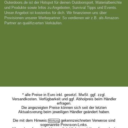
Outerdoors.de ist der Hotspot für deinen Outdoorsport, Materialberichte
und Produkte sowie Infos zu Angeboten, Survival Tipps und Events.
Unser Angebot ist kostenlos für dich. Wir finanzieren uns über
Provisionen unserer Werbepartner. So verdienen wir z.B. als Amazon-
Partner an qualifizıerten Verkäufen.
* alle Preise in Euro inkl. gesetzl. MwSt. ggf. zzgl.
Versandkosten. Verfügbarkeit und ggf. Abholpreis beim Händler
erfragen.
Die angezeigten Preise können sich seit der letzten
Aktualısıerung beim jeweiligen Händler geändert haben.
Die mit dem
Hinweis
gekennzeichneten Verweıse sind