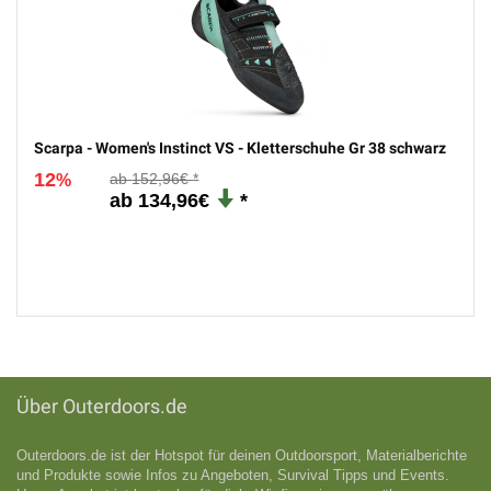
Scarpa - Women's Instinct VS - Kletterschuhe Gr 38 schwarz
12
152,96€
%
134,96€
Über Outerdoors.de
Outerdoors.de ist der Hotspot für deinen Outdoorsport, Materialberichte
und Produkte sowie Infos zu Angeboten, Survival Tipps und Events.