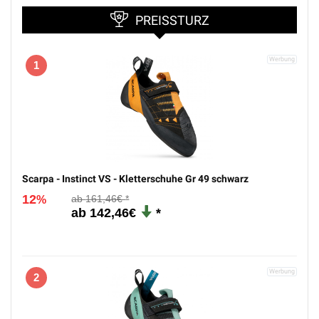
PREISSTURZ
1
Scarpa - Instinct VS - Kletterschuhe Gr 49 schwarz
12
161,46€
%
142,46€
2