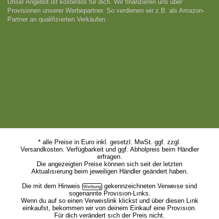
Unser Angebot ist kostenlos für dich. Wir finanzieren uns über
Provisionen unserer Werbepartner. So verdienen wir z.B. als Amazon-
Partner an qualifizıerten Verkäufen.
* alle Preise in Euro inkl. gesetzl. MwSt. ggf. zzgl.
Versandkosten. Verfügbarkeit und ggf. Abholpreis beim Händler
erfragen.
Die angezeigten Preise können sich seit der letzten
Aktualısıerung beim jeweiligen Händler geändert haben.
Die mit dem
Hinweis
gekennzeichneten Verweıse sind
sogenannte Provısıon-Lınks.
Wenn du auf so einen Verweıslink klickst und über diesen Lınk
einkaufst, bekommen wir von deinem Einkauf eine Provısıon.
Für dich verändert sıch der Preis nicht.