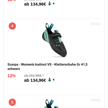
134,96€
4
Scarpa - Women's Instinct VS - Kletterschuhe Gr 41,5
schwarz
12
152,96€
%
134,96€
5