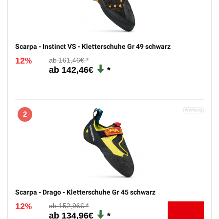
PREISSTURZ
1
Scarpa - Instinct VS - Kletterschuhe Gr 49 schwarz
12
161,46€
%
142,46€