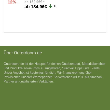
5
Scarpa - Women's Instinct VS - Kletterschuhe Gr 41,5
schwarz
12
152,96€
%
134,96€
Über Outerdoors.de