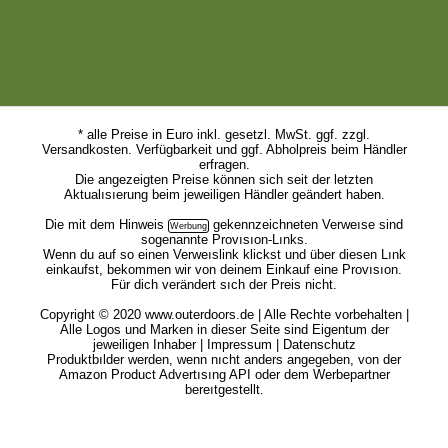
Outerdoors.de ist der Hotspot für deinen Outdoorsport, Materialberichte
und Produkte sowie Infos zu Angeboten, Survival Tipps und Events.
Unser Angebot ist kostenlos für dich. Wir finanzieren uns über
Provisionen unserer Werbepartner. So verdienen wir z.B. als Amazon-
Partner an qualifizıerten Verkäufen.
* alle Preise in Euro inkl. gesetzl. MwSt. ggf. zzgl.
Versandkosten. Verfügbarkeit und ggf. Abholpreis beim Händler
erfragen.
Die angezeigten Preise können sich seit der letzten
Aktualısıerung beim jeweiligen Händler geändert haben.