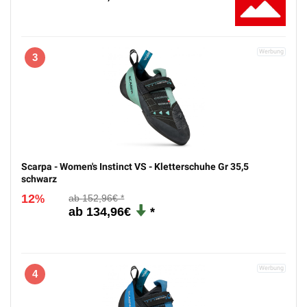
2
Scarpa - Drago - Kletterschuhe Gr 45 schwarz
12
152,96€
%
134,96€
3