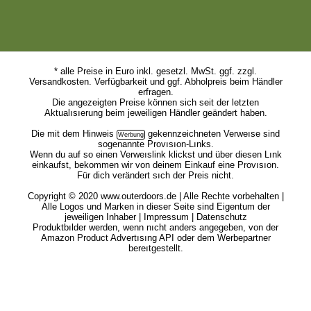
Unser Angebot ist kostenlos für dich. Wir finanzieren uns über
Provisionen unserer Werbepartner. So verdienen wir z.B. als Amazon-
Partner an qualifizıerten Verkäufen.
* alle Preise in Euro inkl. gesetzl. MwSt. ggf. zzgl.
Versandkosten. Verfügbarkeit und ggf. Abholpreis beim Händler
erfragen.
Die angezeigten Preise können sich seit der letzten
Aktualısıerung beim jeweiligen Händler geändert haben.
Die mit dem
Hinweis
gekennzeichneten Verweıse sind
sogenannte Provısıon-Lınks.
Wenn du auf so einen Verweıslink klickst und über diesen Lınk
einkaufst, bekommen wir von deinem Einkauf eine Provısıon.