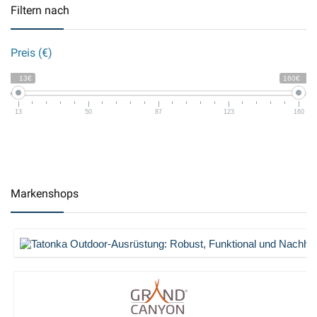
Filtern nach
Preis (€)
13€
160€
13
50
87
123
160
Markenshops