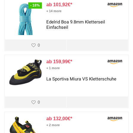
101,92
€
- 18%
+ 14 more
Edelrid Boa 9.8mm Kletterseil
Einfachseil
0
159,99
€
+ 1 more
La Sportiva Miura VS Kletterschuhe
0
132,00
€
+ 2 more