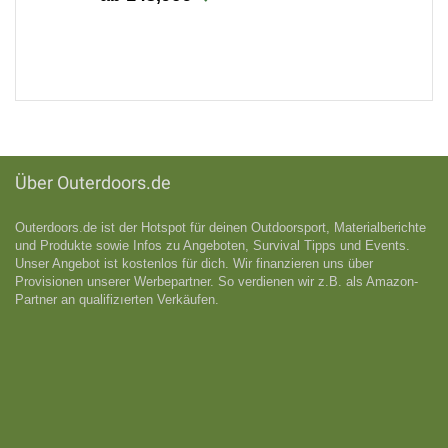
6
161,46€
%
151,96€
5
Scarpa - Instinct VS - Kletterschuhe Gr 35,5 schwarz
6
152,96€
%
143,96€
Über Outerdoors.de
Outerdoors.de ist der Hotspot für deinen Outdoorsport, Materialberichte
und Produkte sowie Infos zu Angeboten, Survival Tipps und Events.