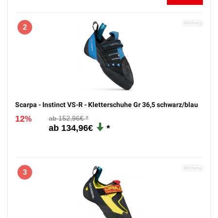
PREISSTURZ
1
Scarpa - Drago - Kletterschuhe Gr 45 schwarz
12
152,96€
%
134,96€
2
Scarpa - Instinct VS-R - Kletterschuhe Gr 36,5 schwarz/blau
12
152,96€
%