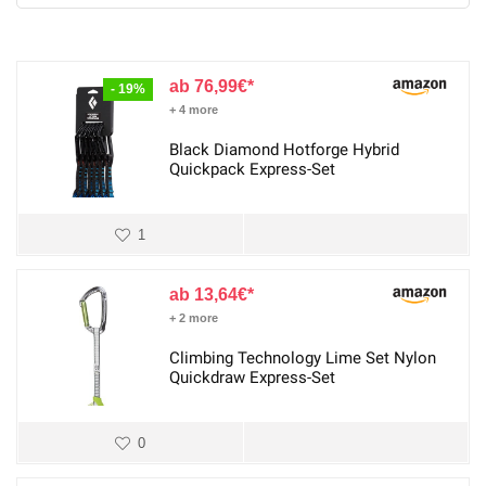
76,99
€
- 19%
+ 4 more
Black Diamond Hotforge Hybrid
Quickpack Express-Set
1
13,64
€
+ 2 more
Climbing Technology Lime Set Nylon
Quickdraw Express-Set
0