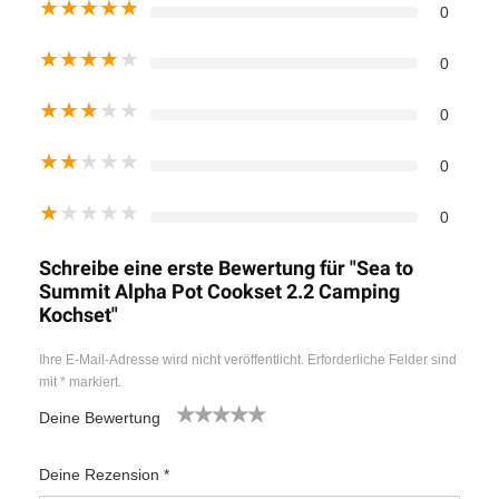
★
★
★
★
★
0
★
★
★
★
★
0
★
★
★
★
★
0
★
★
★
★
★
0
★
★
★
★
★
0
Schreibe eine erste Bewertung für "Sea to
Summit Alpha Pot Cookset 2.2 Camping
Kochset"
Ihre E-Mail-Adresse wird nicht veröffentlicht.
Erforderliche Felder sind
mit
*
markiert.
Deine Bewertung
1
2
3
4
5
Deine Rezension
*