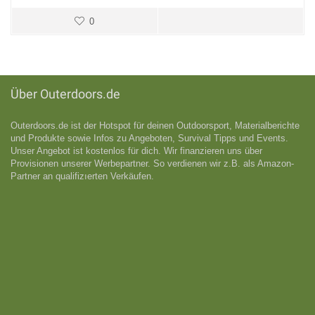
0
Über Outerdoors.de
Outerdoors.de ist der Hotspot für deinen Outdoorsport, Materialberichte
und Produkte sowie Infos zu Angeboten, Survival Tipps und Events.
Unser Angebot ist kostenlos für dich. Wir finanzieren uns über
Provisionen unserer Werbepartner. So verdienen wir z.B. als Amazon-
Partner an qualifizıerten Verkäufen.