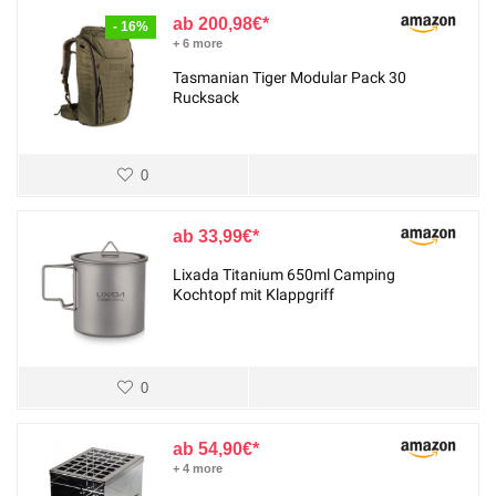
200,98
€
- 16%
+ 6 more
Tasmanian Tiger Modular Pack 30
Rucksack
0
33,99
€
Lixada Titanium 650ml Camping
Kochtopf mit Klappgriff
0
54,90
€
+ 4 more