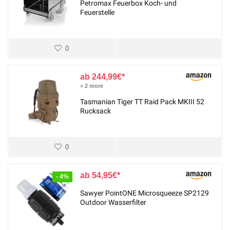
Petromax Feuerbox Koch- und
Feuerstelle
0
244,99
€
+ 2 more
Tasmanian Tiger TT Raid Pack MKIII 52
Rucksack
0
54,95
€
- 4%
Sawyer PointONE Microsqueeze SP2129
Outdoor Wasserfilter