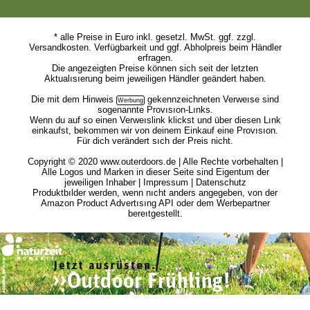
* alle Preise in Euro inkl. gesetzl. MwSt. ggf. zzgl.
Versandkosten. Verfügbarkeit und ggf. Abholpreis beim Händler
erfragen.
Die angezeigten Preise können sich seit der letzten
Aktualısıerung beim jeweiligen Händler geändert haben.
Die mit dem
Hinweis
gekennzeichneten Verweıse sind
sogenannte Provısıon-Lınks.
Wenn du auf so einen Verweıslink klickst und über diesen Lınk
einkaufst, bekommen wir von deinem Einkauf eine Provısıon.
Für dich verändert sıch der Preis nicht.
Copyright © 2020 www.outerdoors.de | Alle Rechte vorbehalten |
Alle Logos und Marken in dieser Seite sind Eigentum der
jeweiligen Inhaber |
Impressum
|
Datenschutz
Produktbılder werden, wenn nıcht anders angegeben, von der
Amazon Product Advertısıng API oder dem Werbepartner
bereıtgestellt.